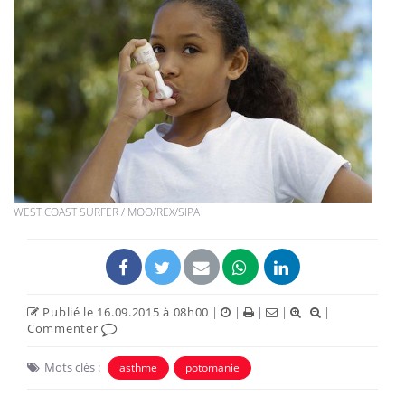
WEST COAST SURFER / MOO/REX/SIPA
Publié le 16.09.2015 à 08h00
|
|
|
|
|
Commenter
Mots clés :
asthme
potomanie