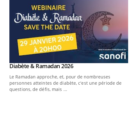
Youtube
Diabète & Ramadan 2026
Youtube
Le Ramadan approche, et, pour de nombreuses
vie !
personnes atteintes de diabète, c'est une période de
…
questions, de défis, mais ...
Un 
You
à l
Un é