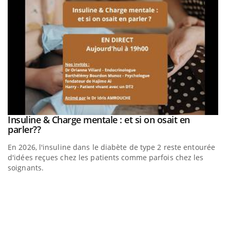
be
Insuline & Charge mentale : et si on osait en
Youtube
Youtube
parler??
En 2026, l'insuline dans le diabète de type 2 reste entourée
a
d'idées reçues chez les patients comme parfois chez les
soignants.
E
Yo
l’