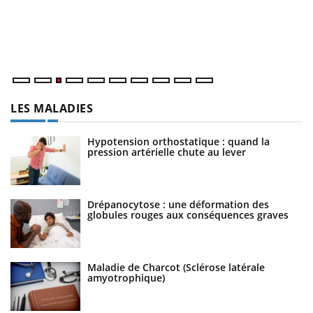
L'
Va
ma
LES MALADIES
Hypotension orthostatique : quand la
pression artérielle chute au lever
Drépanocytose : une déformation des
globules rouges aux conséquences graves
Maladie de Charcot (Sclérose latérale
amyotrophique)