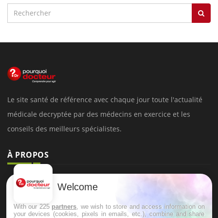
Le site santé de référence avec chaque jour toute l'actualité
médicale decryptée par des médecins en exercice et les
conseils des meilleurs spécialistes.
À PROPOS
Données personnelles et cookies
Welcome
Qui sommes-nous
With our 225
partners
, we wish to store and access information on
Conditions d'utilisation
your devices (cookies, pixels in emails, etc.), combine and share