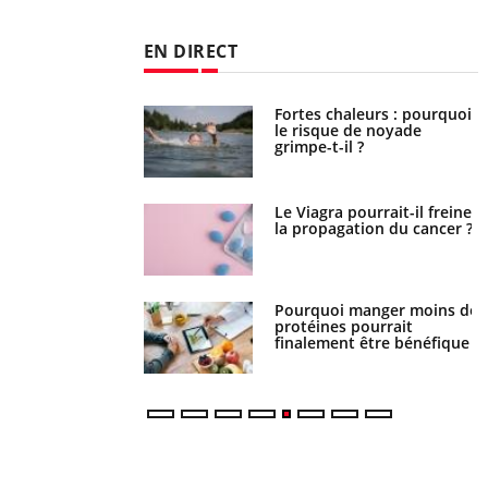
EN DIRECT
Fortes chaleurs : pourquoi
Grossesse et chaleur : ce
le risque de noyade
que dit la science
grimpe-t-il ?
Le Viagra pourrait-il freiner
Le smartphone nuit-il à
la propagation du cancer ?
l'apprentissage de la
lecture ?
Pourquoi manger moins de
Mordue par une tique en
protéines pourrait
vacances, elle reste dans le
finalement être bénéfique
coma pendant 42 jours