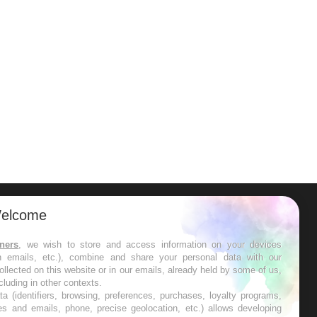
elcome
ER
tners
, we wish to store and access information on your devices
in emails, etc.), combine and share your personal data with our
s les semaines les meilleures
ollected on this website or in our emails, already held by some of us,
ncluding in other contexts.
ta (identifiers, browsing, preferences, purchases, loyalty programs,
es and emails, phone, precise geolocation, etc.) allows developing