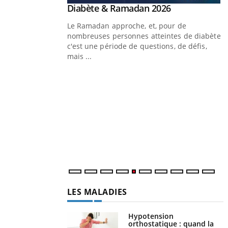
Youtube
Diabète & Ramadan 2026
Youtube
Le Ramadan approche, et, pour de
nombreuses personnes atteintes de diabète,
c'est une période de questions, de défis,
mais ...
Un « jumeau numérique » pour
Youtube
Y
faciliter l’accès à la médecine
Youtube
C
préventive
n
Un établissement lié à un groupe mutualiste
l
innove en matière de bilan de santé :
l'utilisation d'un « jumeau numérique »
permet ...
LES MALADIES
Hypotension
orthostatique : quand la