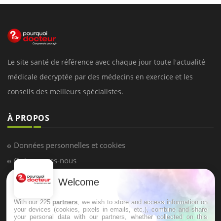
Le site santé de référence avec chaque jour toute l'actualité
médicale decryptée par des médecins en exercice et les
conseils des meilleurs spécialistes.
À PROPOS
Données personnelles et cookies
Qui sommes-nous
Conditions d'utilisation
Welcome
Plan du site
With our 225
partners
, we wish to store and access information on
Mentions Légales
your devices (cookies, pixels in emails, etc.), combine and share
your personal data with our partners, whether collected on this