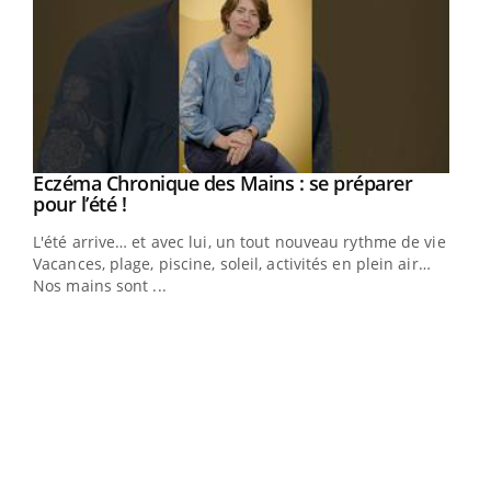
Eczéma Chronique des Mains : se préparer
Youtube
Youtube
pour l’été !
L'été arrive… et avec lui, un tout nouveau rythme de vie !
Vacances, plage, piscine, soleil, activités en plein air…
Nos mains sont ...
Dia
You
Le 
pers
ques