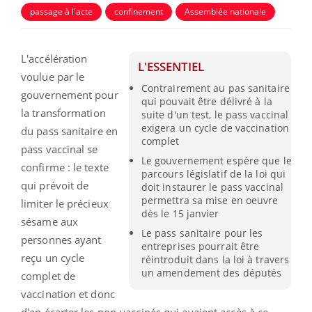
passage à l'acte
confinement
Assemblée nationale
L'accélération
L'ESSENTIEL
voulue par le
Contrairement au pas sanitaire
gouvernement pour
qui pouvait être délivré à la
la transformation
suite d'un test, le pass vaccinal
exigera un cycle de vaccination
du pass sanitaire en
complet
pass vaccinal se
Le gouvernement espère que le
confirme : le texte
parcours législatif de la loi qui
qui prévoit de
doit instaurer le pass vaccinal
permettra sa mise en oeuvre
limiter le précieux
dès le 15 janvier
sésame aux
Le pass sanitaire pour les
personnes ayant
entreprises pourrait être
reçu un cycle
réintroduit dans la loi à travers
un amendement des députés
complet de
vaccination et donc
d'en écarter les non-vaccinés qui avaient accès à ce