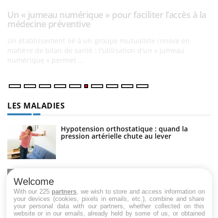
C
Yo
Co
cu
un
LES MALADIES
Hypotension orthostatique : quand la
pression artérielle chute au lever
Drépanocytose : une déformation des
globules rouges aux conséquences graves
Welcome
With our 225
partners
, we wish to store and access information on
your devices (cookies, pixels in emails, etc.), combine and share
your personal data with our partners, whether collected on this
Maladie de Charcot (Sclérose latérale
website or in our emails, already held by some of us, or obtained
amyotrophique)