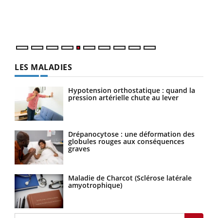
Un é
mati
numé
LES MALADIES
Hypotension orthostatique : quand la
pression artérielle chute au lever
Drépanocytose : une déformation des
globules rouges aux conséquences
graves
Maladie de Charcot (Sclérose latérale
amyotrophique)