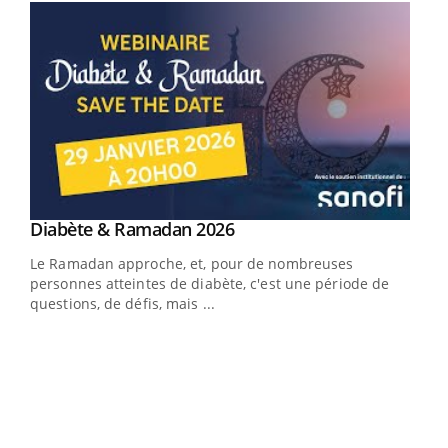
Youtube
Diabète & Ramadan 2026
Youtube
Le Ramadan approche, et, pour de nombreuses
vie !
personnes atteintes de diabète, c'est une période de
…
questions, de défis, mais ...
Un 
You
à l