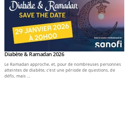
Youtube
Diabète & Ramadan 2026
Youtube
Le Ramadan approche, et, pour de nombreuses personnes
atteintes de diabète, c'est une période de questions, de
défis, mais ...
Un « jumeau numérique » pour faciliter l’accès à la
C
Youtube
Yo
Youtube
médecine préventive
Co
Un établissement lié à un groupe mutualiste innove en
cu
matière de bilan de santé : l'utilisation d'un « jumeau
un