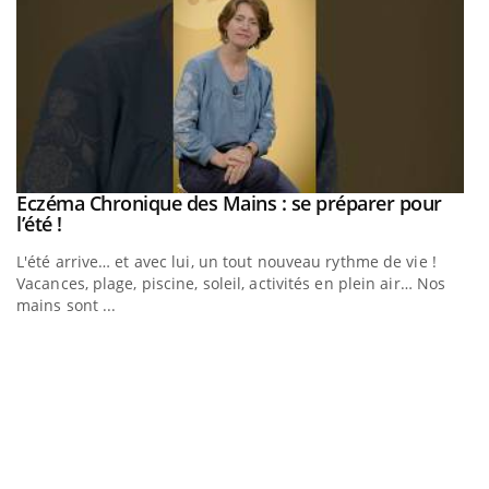
Eczéma Chronique des Mains : se préparer pour
Youtube
Youtube
l’été !
e
L'été arrive… et avec lui, un tout nouveau rythme de vie !
Vacances, plage, piscine, soleil, activités en plein air… Nos
mains sont ...
D
Yo
L
at
dé