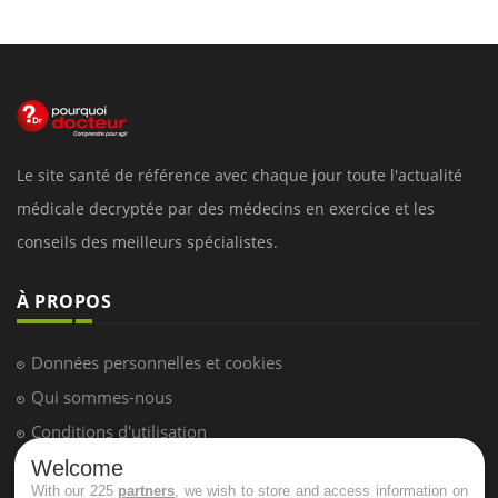
Le site santé de référence avec chaque jour toute l'actualité
médicale decryptée par des médecins en exercice et les
conseils des meilleurs spécialistes.
À PROPOS
Données personnelles et cookies
Qui sommes-nous
Conditions d'utilisation
Plan du site
Welcome
With our 225
partners
, we wish to store and access information on