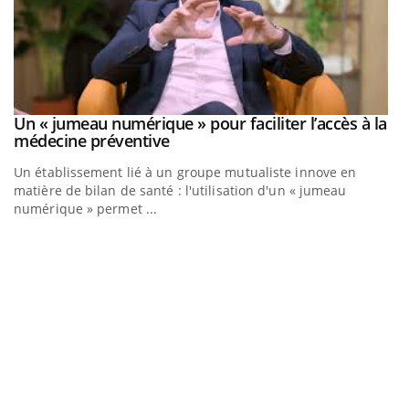
Un « jumeau numérique » pour faciliter l’accès à la
Youtube
Youtube
médecine préventive
Un établissement lié à un groupe mutualiste innove en
matière de bilan de santé : l'utilisation d'un « jumeau
numérique » permet ...
C
Yo
Co
cu
un