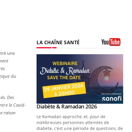
LA CHAÎNE SANTÉ
Youtube
stré une
ement
res
gique du
sés. Des
ntre le Covid-
Youtube
 Mains : se
Diabète & Ramadan 2026
Youtube
outube
ne raison
Le Ramadan approche, et, pour de
 un tout nouveau
nombreuses personnes atteintes de
plage, piscine,
diabète, c'est une période de questions, de