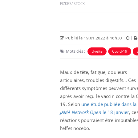
FIZKES/ISTOCK
Publié le 19.01.2022 à 16h30
|
|
Mots clés :
Uvéite
Covid-19
Maux de tête, fatigue, douleurs
articulaires, troubles digestifs… Ces
différents symptômes peuvent surv
après avoir reçu le vaccin contre la 
19. Selon
une étude publiée dans la
JAMA Network Open
le 18 janvier
, ce
réactions pourraient être imputable
l’effet nocebo.