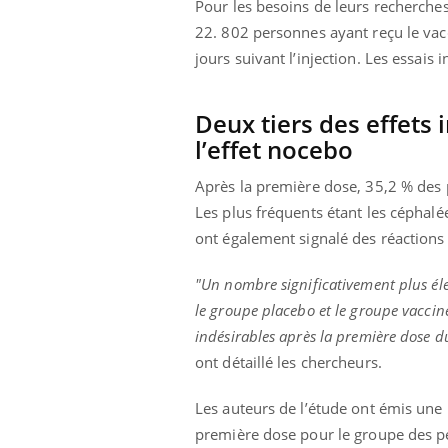
Pour les besoins de leurs recherches
'un proche c'est
carence en fer sont multiples ce qui la rend
pat
...
22. 802 personnes ayant reçu le vacc
jours suivant l’injection. Les essai
Deux tiers des effets 
l’effet nocebo
Après la première dose, 35,2 % des p
Les plus fréquents étant les céphalée
ont également signalé des réactions
"Un nombre significativement plus élev
le groupe placebo et le groupe vaccin
indésirables après la première dose d
ont détaillé les chercheurs.
Les auteurs de l’étude ont émis une 
première dose pour le groupe des per