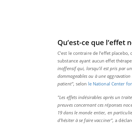
Qu’est-ce que l’effet 
C’est le contraire de l’effet placebo,
substance ayant aucun effet thérape
inoffensif qui, lorsqu’il est pris par u
dommageables ou à une aggravation de
patient",
selon
le National Center fo
"Les effets indésirables après un trai
preuves concernant ces réponses noceb
 Mains :
Carence en fer : comprendre pour
Ins
Youtube
You
Youtube
Youtube
prévenir
osa
19 dans le monde entier, en particulie
d'hésiter à se faire vacciner",
a déclaré
aciles à aborder...
Fatigue, irritabilité, brouillard mental ou
En 2
poser des
même alopécie… Les symptômes de la
rest