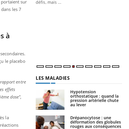
 portaient sur
 air… Nos mains
défis, mais ...
 dans les 7
Un
You
fac
pr
es à
Un 
mut
san
num
 secondaires.
eçu le placebo
LES MALADIES
 rapport entre
s effets
Hypotension
orthostatique : quand la
xième dose",
pression artérielle chute
au lever
ès la
Drépanocytose : une
déformation des globules
 réactions
rouges aux conséquences