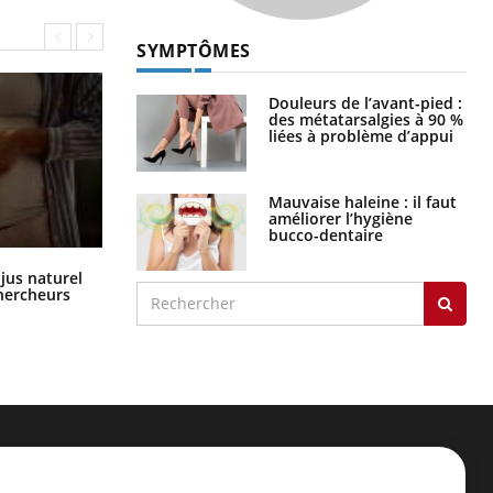
SYMPTÔMES
Douleurs de l’avant-pied :
des métatarsalgies à 90 %
liées à problème d’appui
Mauvaise haleine : il faut
améliorer l’hygiène
bucco-dentaire
Comment oublier les écrans en
 jus naturel
vacances ?
chercheurs
ER