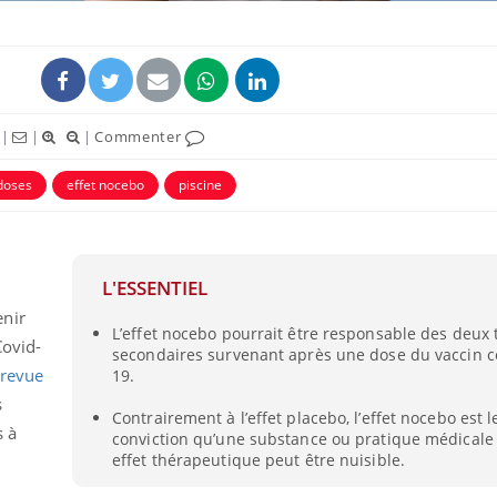
|
|
|
Commenter
doses
effet nocebo
piscine
L'ESSENTIEL
enir
L’effet nocebo pourrait être responsable des deux t
Covid-
secondaires survenant après une dose du vaccin co
 revue
19.
s
Contrairement à l’effet placebo, l’effet nocebo est le
s à
conviction qu’une substance ou pratique médicale
effet thérapeutique peut être nuisible.