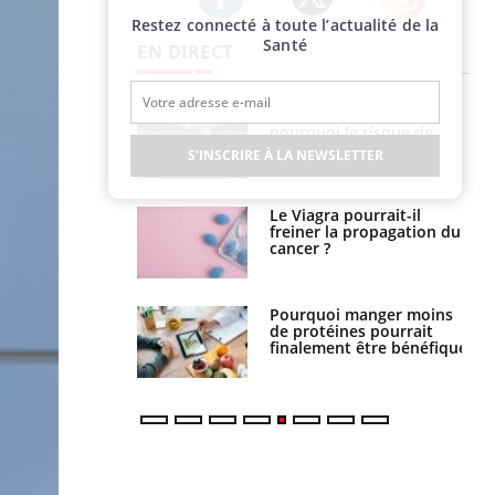
Restez connecté à toute l’actualité de la
Twitter
Facebook
Instagram
Santé
EN DIRECT
e empêche-t-elle
Fortes chaleurs :
r la nuit ?
pourquoi le risque de
noyade grimpe-t-il ?
S'INSCRIRE À LA NEWSLETTER
 fin du comprimé
Le Viagra pourrait-il
 jours se profile-t-
freiner la propagation du
n ?
cancer ?
i votre ventre
Pourquoi manger moins
il les premiers
de protéines pourrait
 vos vacances ?
finalement être bénéfique