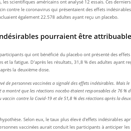
, les scientifiques américains ont analysé 12 essais. Ces derniers
ients comme parfois chez les soignants.
soleil, activités en plein
sont ...
in contre le coronavirus qui présentaient des effets indésirables
s incluaient également 22.578 adultes ayant reçu un placebo.
indésirables pourraient être attribuabl
articipants qui ont bénéficié du placebo ont présenté des effets
s et la fatigue. D’après les résultats, 31,8 % des adultes ayant r
 après la deuxième dose.
é de personnes vaccinées a signalé des effets indésirables. Mais le
é a montré que les réactions nocebo étaient responsables de 76 % de
u vaccin contre la Covid-19 et de 51,8 % des réactions après la deu
hypothèse. Selon eux, le taux plus élevé d'effets indésirables apr
sonnes vaccinées aurait conduit les participants à anticiper les