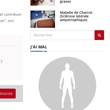
graves
Maladie de Charcot
ait contribuer
(Sclérose latérale
amyotrophique)
ner",
ont
J'AI MAL
 ?
'inscrire