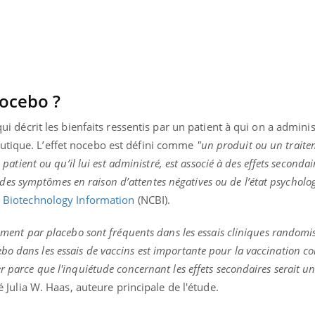
nocebo ?
 qui décrit les bienfaits ressentis par un patient à qui on a admini
utique. L’effet nocebo est défini comme
"un produit ou un trait
n patient ou qu’il lui est administré, est associé à des effets secondai
s symptômes en raison d’attentes négatives ou de l’état psycholo
r Biotechnology Information
(NCBI).
tement par placebo sont fréquents dans les essais cliniques randomi
o dans les essais de vaccins est importante pour la vaccination co
uline & Charge mentale : et si on
Eczéma Chronique des
tube
Youtube
Youtube
Y
it en parler??
préparer pour l’été !
r parce que l'inquiétude concernant les effets secondaires serait u
 Julia W. Haas, auteure principale de l'étude.
026, l'insuline dans le diabète de type 2
L'été arrive… et avec lui,
e entourée d'idées reçues chez les
rythme de vie ! Vacances, 