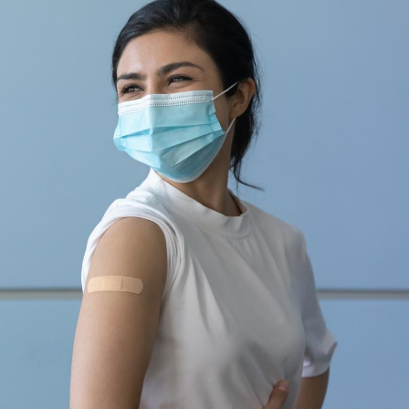
Chikungunya, dengue,
La siest
West Nile : que se passe-
de dormi
t-il dans le sud de la
France ?
Les médicaments GLP-1
VIH : la
protègent-ils aussi les os
tous les
?
elle enfi
Cytomégalovirus : ce qui
Pourquo
change dans la prise en
gâche-t-
charge des femmes
jours de
enceintes