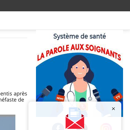
à
sentis après
 néfaste de
Publicité