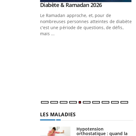
Youtube
 Mains : se
Diabète & Ramadan 2026
Youtube
outube
Le Ramadan approche, et, pour de
 un tout nouveau
nombreuses personnes atteintes de diabète,
plage, piscine,
c'est une période de questions, de défis,
 air… Nos mains sont
mais ...
Y
f
U
i
l
p
LES MALADIES
Hypotension
orthostatique : quand la