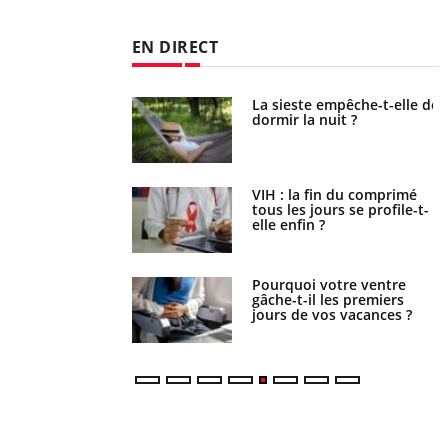
EN DIRECT
unya, dengue,
La sieste empêche-t-elle de
e : que se passe-t-
dormir la nuit ?
le sud de la France ?
icaments GLP-1
VIH : la fin du comprimé
t-ils aussi les os ?
tous les jours se profile-t-
elle enfin ?
lovirus : ce qui
Pourquoi votre ventre
ans la prise en
gâche-t-il les premiers
des femmes
jours de vos vacances ?
es