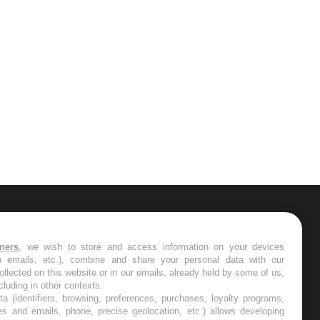
ER
tners
, we wish to store and access information on your devices
in emails, etc.), combine and share your personal data with our
s les semaines les meilleures
ollected on this website or in our emails, already held by some of us,
ncluding in other contexts.
ta (identifiers, browsing, preferences, purchases, loyalty programs,
es and emails, phone, precise geolocation, etc.) allows developing