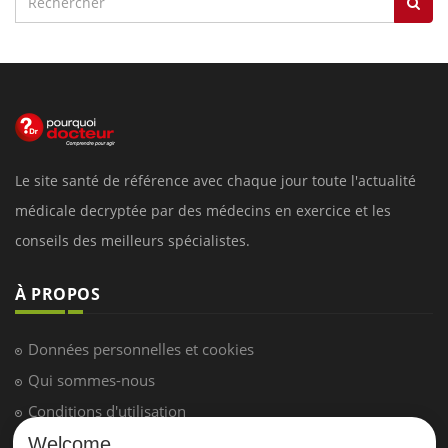
Le site santé de référence avec chaque jour toute l'actualité
médicale decryptée par des médecins en exercice et les
conseils des meilleurs spécialistes.
À PROPOS
Données personnelles et cookies
Qui sommes-nous
Conditions d'utilisation
Plan du site
Welcome