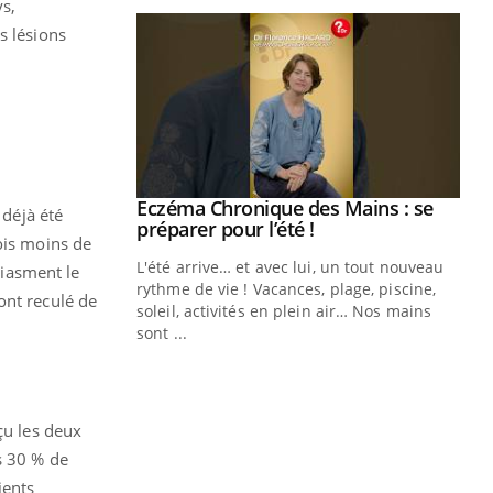
ys,
s lésions
Eczéma Chronique des Mains : se
Youtube
 déjà été
Youtube
préparer pour l’été !
ois moins de
L'été arrive… et avec lui, un tout nouveau
iasment le
rythme de vie ! Vacances, plage, piscine,
ont reculé de
soleil, activités en plein air… Nos mains
sont ...
Youtube
Diabète & Ramadan 2026
Un
Youtube
You
fac
Le Ramadan approche, et, pour de
pr
nombreuses personnes atteintes de
çu les deux
Un 
diabète, c'est une période de questions, de
mut
défis, mais ...
s 30 % de
san
ients