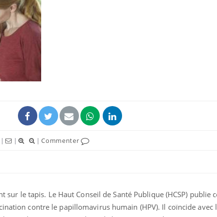
Chikungunya, dengue,
West Nile : que se passe-
t-il dans le sud de la
France ?
Les médicaments GLP-1
protègent-ils aussi les os
?
Cytomégalovirus : ce qui
|
|
|
Commenter
change dans la prise en
charge des femmes
enceintes
ent sur le tapis. Le Haut Conseil de Santé Publique (HCSP) publie 
ination contre le papillomavirus humain (HPV). Il coïncide avec 