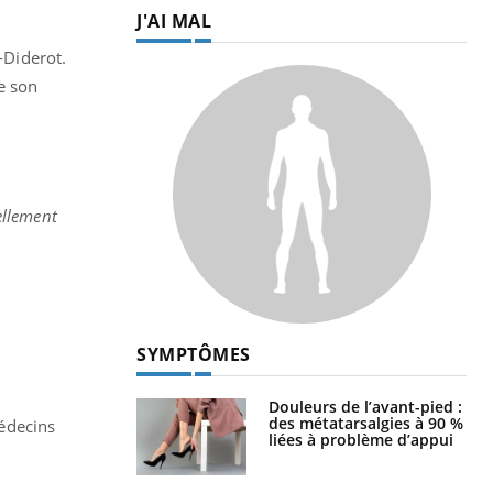
J'AI MAL
s-Diderot.
e son
ellement
SYMPTÔMES
Douleurs de l’avant-pied :
des métatarsalgies à 90 %
médecins
liées à problème d’appui