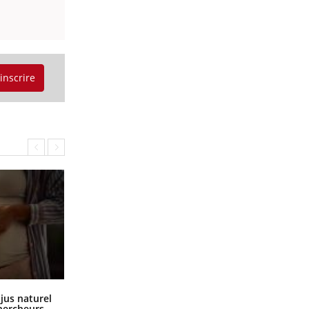
'inscrire
Comment oublier les écrans en
 jus naturel
vacances ?
chercheurs