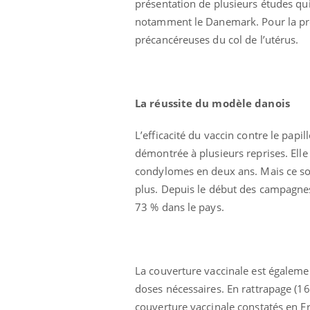
présentation de plusieurs études qui 
notamment le Danemark. Pour la premi
précancéreuses du col de l’utérus.
La réussite du modèle danois
 Mains :
Carence en fer : comprendre pour
Ins
Youtube
You
L’efficacité du vaccin contre le papi
Youtube
Youtube
prévenir
osa
démontrée à plusieurs reprises. Elle
aciles à aborder...
Fatigue, irritabilité, brouillard mental ou
En 2
condylomes en deux ans. Mais ce so
poser des
même alopécie… Les symptômes de la
rest
plus. Depuis le début des campagnes
'un proche c'est
carence en fer sont multiples ce qui la rend
pat
73 % dans le pays.
...
La couverture vaccinale est égalemen
doses nécessaires. En rattrapage (1
couverture vaccinale constatés en F