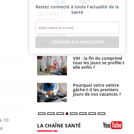
Restez connecté à toute l’actualité de la
Twitter
Facebook
Instagram
Santé
EN DIRECT
La sieste empêche-t-elle
Fortes chaleurs :
de dormir la nuit ?
pourquoi le risque de
noyade grimpe-t-il ?
S'INSCRIRE À LA NEWSLETTER
VIH : la fin du comprimé
Le Viagra pourrait-il
tous les jours se profile-t-
freiner la propagation du
elle enfin ?
cancer ?
Pourquoi votre ventre
Pourquoi manger moins
gâche-t-il les premiers
de protéines pourrait
jours de vos vacances ?
finalement être bénéfique
ce 10
LA CHAÎNE SANTÉ
la
Youtube