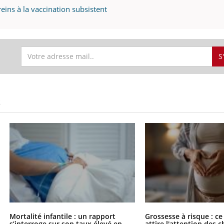
reins à la vaccination subsistent
S
S
Mortalité infantile : un rapport
Grossesse à risque : ce
s’interroge sur son taux élevé en
attire l'attention des 