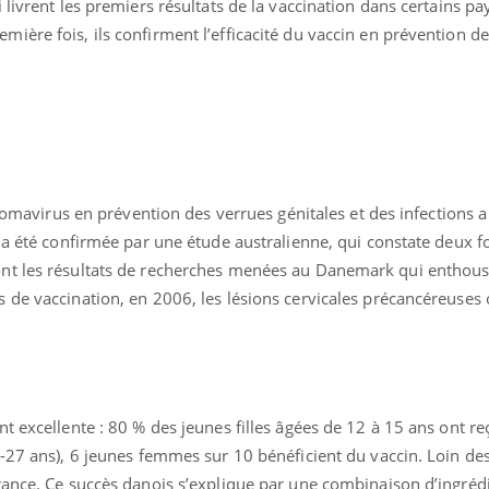
livrent les premiers résultats de la vaccination dans certains pa
ère fois, ils confirment l’efficacité du vaccin en prévention de
uline & Charge mentale : et si on
tube
llomavirus en prévention des verrues génitales et des infections a
Youtube
it en parler??
 a été confirmée par une étude australienne, qui constate deux f
026, l'insuline dans le diabète de type 2
nt les résultats de recherches menées au Danemark qui enthous
e entourée d'idées reçues chez les
 de vaccination, en 2006, les lésions cervicales précancéreuses 
ients comme parfois chez les soignants.
t excellente : 80 % des jeunes filles âgées de 12 à 15 ans ont re
6-27 ans), 6 jeunes femmes sur 10 bénéficient du vaccin. Loin de
rance. Ce succès danois s’explique par une combinaison d’ingréd