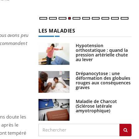
num
LES MALADIES
ous avons peu
a recommandent
Hypotension
orthostatique : quand la
pression artérielle chute
au lever
Drépanocytose : une
déformation des globules
rouges aux conséquences
graves
Maladie de Charcot
(Sclérose latérale
amyotrophique)
ans doute les
s
après le
 ont tempéré