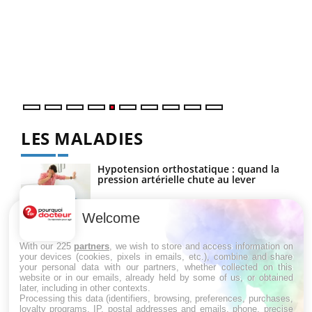
COU
You
Coup
vous
épis
LES MALADIES
Hypotension orthostatique : quand la
pression artérielle chute au lever
Welcome
Drépanocytose : une déformation des
globules rouges aux conséquences
With our 225
partners
, we wish to store and access information on
graves
your devices (cookies, pixels in emails, etc.), combine and share
your personal data with our partners, whether collected on this
website or in our emails, already held by some of us, or obtained
later, including in other contexts.
Maladie de Charcot (Sclérose latérale
Processing this data (identifiers, browsing, preferences, purchases,
amyotrophique)
loyalty programs, IP, postal addresses and emails, phone, precise