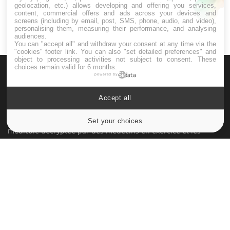
geolocation, etc.) allows developing and offering you services,
content, commercial offers and ads across your devices and
screens (including by email, post, SMS, phone, audio, and video),
personalising them, measuring their performance, and analysing
audiences.
You can "accept all" and withdraw your consent at any time via the
"cookies" footer link
. You can also "set detailed preferences" and
object to processing activities not subject to consent. These
choices remain valid for 6 months.
powered by
Accept all
Le site santé de référence avec chaque jour toute l'actualité
Set your choices
Cookies settings
médicale decryptée par des médecins en exercice et les
conseils des meilleurs spécialistes.
À PROPOS
Données personnelles et cookies
Qui sommes-nous