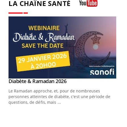
LA CHAÎNE SANTÉ
Youtube
Youtube
Diabète & Ramadan 2026
Un « jumeau numérique » pour faciliter l’accès
Youtube
Youtube
Youtube
à la médecine préventive
Le Ramadan approche, et, pour de nombreuses
Un établissement lié à un groupe mutualiste innove en
personnes atteintes de diabète, c'est une période de
matière de bilan de santé : l'utilisation d'un « jumeau
questions, de défis, mais ...
numérique » permet ...