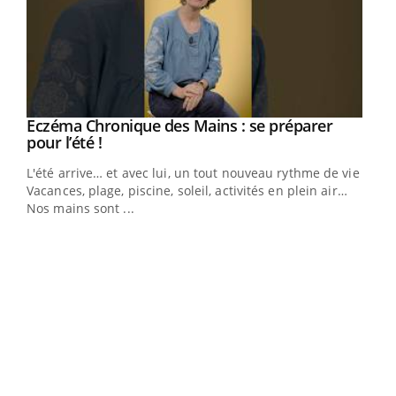
Eczéma Chronique des Mains : se préparer
Youtube
Youtube
pour l’été !
L'été arrive… et avec lui, un tout nouveau rythme de vie !
Vacances, plage, piscine, soleil, activités en plein air…
Nos mains sont ...
Dia
You
Le 
pers
ques