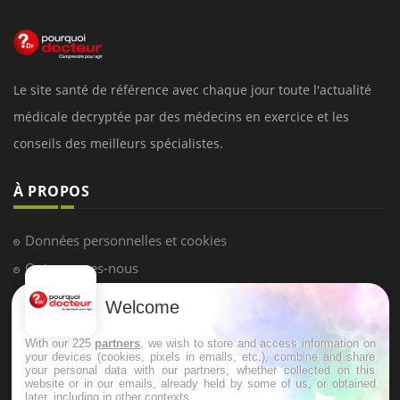
Le site santé de référence avec chaque jour toute l'actualité
médicale decryptée par des médecins en exercice et les
conseils des meilleurs spécialistes.
À PROPOS
Données personnelles et cookies
Qui sommes-nous
Conditions d'utilisation
Welcome
Plan du site
With our 225
partners
, we wish to store and access information on
Mentions Légales
your devices (cookies, pixels in emails, etc.), combine and share
your personal data with our partners, whether collected on this
Nous contacter
website or in our emails, already held by some of us, or obtained
later, including in other contexts.