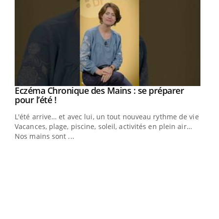
Eczéma Chronique des Mains : se préparer
Youtube
Youtube
pour l’été !
L'été arrive… et avec lui, un tout nouveau rythme de vie !
Vacances, plage, piscine, soleil, activités en plein air…
Nos mains sont ...
Dia
You
Le 
pers
ques