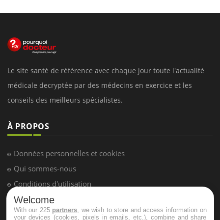
Le site santé de référence avec chaque jour toute l'actualité
médicale decryptée par des médecins en exercice et les
conseils des meilleurs spécialistes.
À PROPOS
Données personnelles et cookies
Qui sommes-nous
Conditions d'utilisation
Plan du site
Welcome
With our 225
partners
, we wish to store and access information on
Mentions Légales
your devices (cookies, pixels in emails, etc.), combine and share