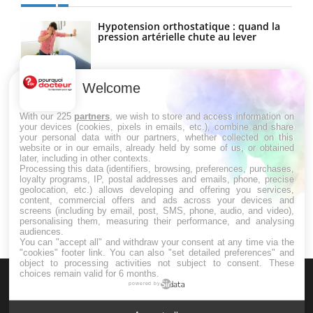
Hypotension orthostatique : quand la
pression artérielle chute au lever
Welcome
Drépanocytose : une déformation des
globules rouges aux conséquences
graves
With our 225
partners
, we wish to store and access information on
your devices (cookies, pixels in emails, etc.), combine and share
your personal data with our partners, whether collected on this
website or in our emails, already held by some of us, or obtained
Maladie de Charcot (Sclérose latérale
later, including in other contexts.
amyotrophique)
Processing this data (identifiers, browsing, preferences, purchases,
loyalty programs, IP, postal addresses and emails, phone, precise
geolocation, etc.) allows developing and offering you services,
content, commercial offers and ads across your devices and
screens (including by email, post, SMS, phone, audio, and video),
personalising them, measuring their performance, and analysing
audiences.
You can "accept all" and withdraw your consent at any time via the
"cookies" footer link
. You can also "set detailed preferences" and
object to processing activities not subject to consent. These
choices remain valid for 6 months.
powered by