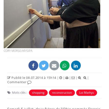
CORY MORSE/AP/SIPA
Publié le 08.07.2014 à 15h14
|
|
|
|
|
Commenter
Mots clés :
shopping
reconstruction
Loi Mathys
Samedi 5 juillet, deux frères de l'Ohio nommés Donnie