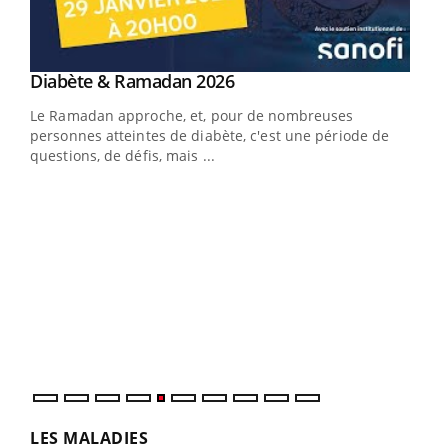
Youtube
Diabète & Ramadan 2026
Youtube
Le Ramadan approche, et, pour de nombreuses
vie !
personnes atteintes de diabète, c'est une période de
…
questions, de défis, mais ...
Un 
You
à l
Un é
mati
numé
LES MALADIES