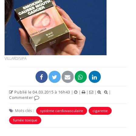
VILLARD/SIPA
Publié le 04.03.2015 à 16h43
|
|
|
|
|
Commenter
Mots clés :
système cardiovasculaire
cigarette
fumée toxique