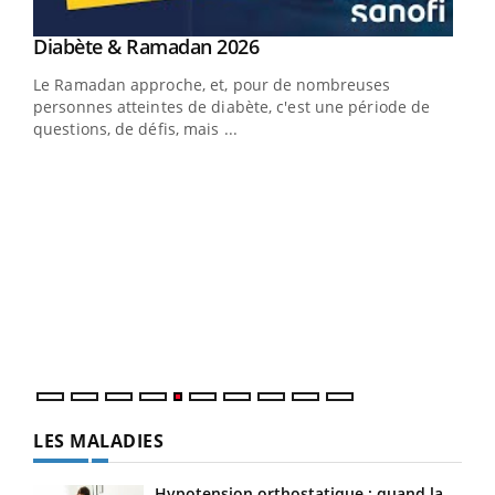
Youtube
Diabète & Ramadan 2026
Youtube
Le Ramadan approche, et, pour de nombreuses
vie !
personnes atteintes de diabète, c'est une période de
…
questions, de défis, mais ...
Un 
You
à l
Un é
mati
numé
LES MALADIES
Hypotension orthostatique : quand la