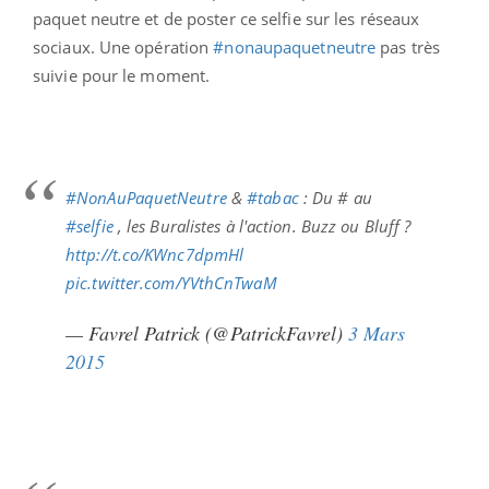
paquet neutre et de poster ce selfie sur les réseaux
sociaux. Une opération
#nonaupaquetneutre
pas très
suivie pour le moment.
#NonAuPaquetNeutre
&
#tabac
: Du # au
#selfie
, les Buralistes à l'action. Buzz ou Bluff ?
http://t.co/KWnc7dpmHl
pic.twitter.com/YVthCnTwaM
— Favrel Patrick (@PatrickFavrel)
3 Mars
2015