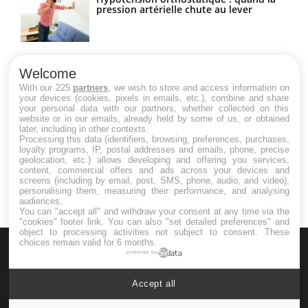
pression artérielle chute au lever
Drépanocytose : une déformation des
globules rouges aux conséquences
Welcome
graves
With our 225
partners
, we wish to store and access information on
your devices (cookies, pixels in emails, etc.), combine and share
your personal data with our partners, whether collected on this
website or in our emails, already held by some of us, or obtained
Maladie de Charcot (Sclérose latérale
later, including in other contexts.
amyotrophique)
Processing this data (identifiers, browsing, preferences, purchases,
loyalty programs, IP, postal addresses and emails, phone, precise
geolocation, etc.) allows developing and offering you services,
content, commercial offers and ads across your devices and
screens (including by email, post, SMS, phone, audio, and video),
personalising them, measuring their performance, and analysing
audiences.
You can "accept all" and withdraw your consent at any time via the
"cookies" footer link
. You can also "set detailed preferences" and
object to processing activities not subject to consent. These
choices remain valid for 6 months.
powered by
Accept all