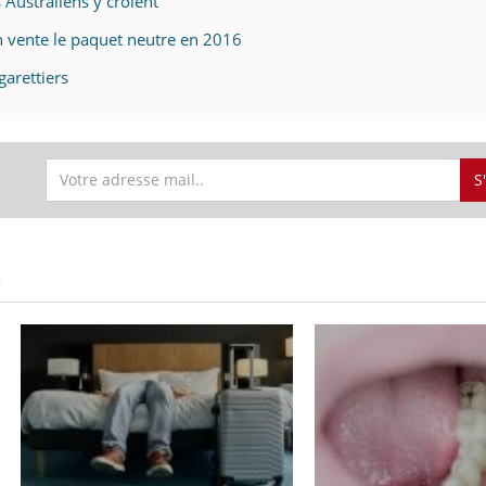
s Australiens y croient
n vente le paquet neutre en 2016
garettiers
S
S