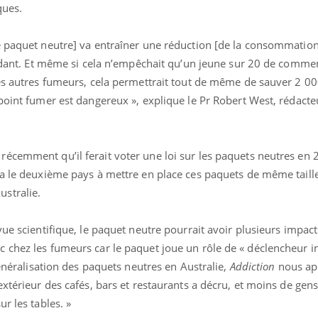
ques.
e paquet neutre] va entraîner une réduction [de la consommatio
cordant. Et même si cela n’empêchait qu’un jeune sur 20 de comm
les autres fumeurs, cela permettrait tout de même de sauver 2 00
point fumer est dangereux », explique le Pr Robert West, rédacte
éma Chronique des Mains :
Carence en fer : com
tube
Youtube
Youtube
Youtube
liquer ma maladie
prévenir
écemment qu’il ferait voter une loi sur les paquets neutres en 2
 a des sujets qui sont faciles à aborder...
Fatigue, irritabilité, brou
ra le deuxième pays à mettre en place ces paquets
de même tail
tres non ! D'un côté, poser des
même alopécie… Les sym
ustralie.
tions sur la maladie d'un proche c'est
carence en fer sont multi
rer ...
...
ue scientifique, le paquet neutre pourrait avoir plusieurs impacts
 chez les fumeurs car le paquet joue un rôle de « déclencheur i
généralisation des paquets neutres en Australie,
Addiction
nous ap
xtérieur des cafés, bars et restaurants a décru, et moins de gens
r les tables. »