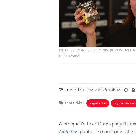
NICOLA ROXON, ALORS MINISTRE AUSTRALIEN 
RE/REX/SIPA
Publié le 17.02.2015 à 18h02
|
|
Mots clés :
cigarette
système car
Alors que l'efficacité des paquets ne
Addiction
publie ce mardi une collect