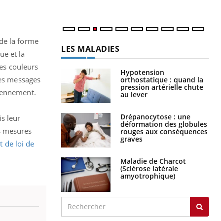
de la forme
LES MALADIES
ue et la
les couleurs
Hypotension
les messages
orthostatique : quand la
pression artérielle chute
diennement.
au lever
Drépanocytose : une
s leur
déformation des globules
s mesures
rouges aux conséquences
graves
t de loi de
Maladie de Charcot
(Sclérose latérale
amyotrophique)