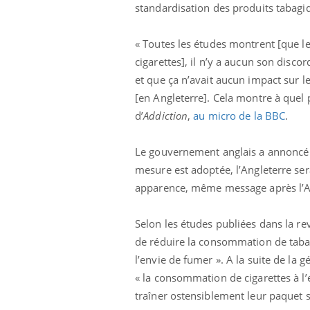
standardisation des produits tabagi
« Toutes les études montrent [que l
cigarettes], il n’y a aucun son dis
et que ça n’avait aucun impact sur 
[en Angleterre]. Cela montre à quel 
d’
Addiction
,
au micro de la BBC
.
Ecz
You
exp
Le gouvernement anglais a annoncé r
Il y
mesure est adoptée, l’Angleterre se
d'au
apparence, même message
après l’A
ques
mont
Selon les études publiées dans la rev
de réduire la consommation de tabac
l’envie de fumer ». A la suite de la 
« la consommation de cigarettes à l’e
traîner ostensiblement leur paquet su