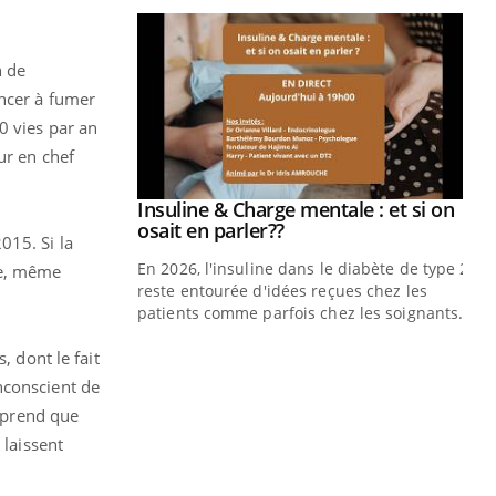
n de
encer à fumer
0 vies par an
ur en chef
prendre pour
Insuline & Charge mentale : et si on
Youtube
Youtube
osait en parler??
015. Si la
illard mental ou
En 2026, l'insuline dans le diabète de type 2
le, même
ptômes de la
reste entourée d'idées reçues chez les
ples ce qui la rend
patients comme parfois chez les soignants.
Ec
You
, dont le fait
pré
nconscient de
L'é
prend que
ryt
 laissent
sol
sont