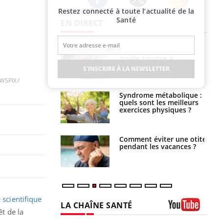
Restez connecté à toute l’actualité de la
Twitter
Facebook
Instagram
Santé
EN DIRECT
solaire du 12 août
Bébés, jeunes enfants :
erres adaptés,
quelle trousse à
dispensable pour
pharmacie pour les
S'INSCRIRE À LA NEWSLETTER
 des yeux”
vacances ?
WSPIX /
ubles du sommeil
Syndrome métabolique :
t votre cerveau !
quels sont les meilleurs
exercices physiques ?
nt est-il trop
Comment éviter une otite
e ou simplement
pendant les vacances ?
pathique ?
 scientifique
LA CHAÎNE SANTÉ
êt de la
Youtube