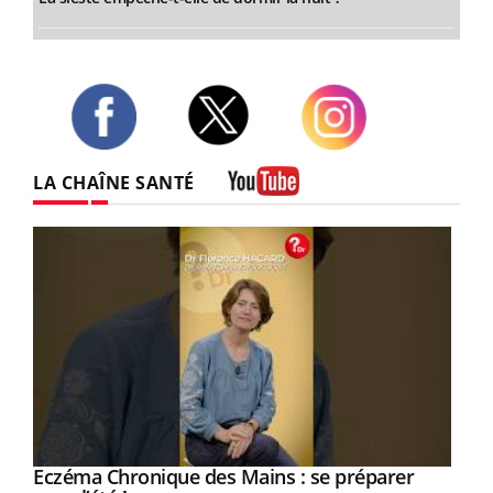
Twitter
Facebook
Instagram
LA CHAÎNE SANTÉ
Youtube
Eczéma Chronique des Mains : se préparer
Youtube