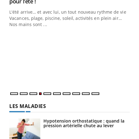
Youtube
pour l’été !
L'été arrive… et avec lui, un tout nouveau rythme de vie !
Vacances, plage, piscine, soleil, activités en plein air…
Nos mains sont ...
Dia
You
Le 
pers
ques
LES MALADIES
Hypotension orthostatique : quand la
pression artérielle chute au lever