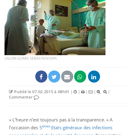
SALOM-GOMIS SEBASTIEN/SIPA
Publié le 07.02.2015 à 08h01
|
|
|
|
|
Commenter
« L’heure n’est toujours pas à la transparence. » A
èmes
l’occasion des
5
Etats généraux des infections