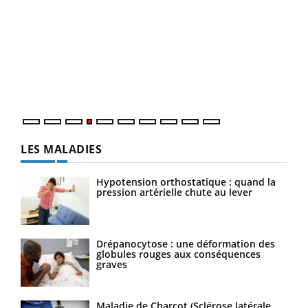
Dia
You
Le 
pers
ques
LES MALADIES
Hypotension orthostatique : quand la
pression artérielle chute au lever
Drépanocytose : une déformation des
globules rouges aux conséquences
graves
Maladie de Charcot (Sclérose latérale