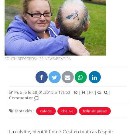
SOUTH BEDFORDSHIRE NEWS/REX/SIPA
Publié le 28.01.2015 à 17h50
|
|
|
|
|
Commenter
Mots clés :
calvitie
chauve
follicule pileux
La calvitie, bientôt finie ? C’est en tout cas l’espoir