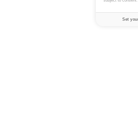
subject to consent
Set you
À PROPOS
NEWSLETT
Recevez toute