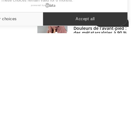
. These choices remain valid for 6 months.
powered by
SYMPTÔMES
r choices
Accept all
Cookies settings
Douleurs de l’avant-pied :
des métatarsalgies à 90 %
liées à problème d’appui
Mauvaise haleine : il faut
améliorer l’hygiène
bucco-dentaire
ER
s les semaines les meilleures