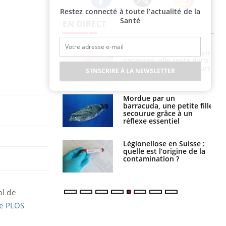
Restez connecté à toute l’actualité de la
Twitter
Facebook
Instagram
Santé
EN DIRECT
i manger moins
Mordue par une tique en
éines pourrait
vacances, elle reste dans
ent être bénéfique
le coma pendant 42 jours
S'INSCRIRE À LA NEWSLETTER
e et chaleur : ce
Mordue par un
la science
barracuda, une petite fille
secourue grâce à un
réflexe essentiel
phone nuit-il à
Légionellose en Suisse :
tissage de la
quelle est l’origine de la
?
contamination ?
ol de
ue PLOS