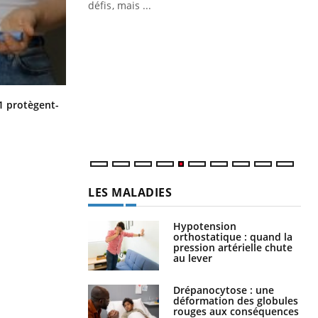
 air… Nos mains
défis, mais ...
Un
You
fac
pr
Un 
mut
Cytomégalovirus : ce qui change
1 protègent-
san
dans la prise en charge des femmes
enceintes
num
LES MALADIES
Hypotension
orthostatique : quand la
pression artérielle chute
au lever
Drépanocytose : une
déformation des globules
rouges aux conséquences