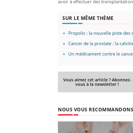
avoir à effectuer des transplantation
SUR LE MÊME THÈME
Propolis : la nouvelle piste des 
Cancer de la prostate : la calvi
Un médicament contre le cancer e
Vous aimez cet article ? Abonnez-
vous à la newsletter !
 Mains :
Carence en fer : comprendre pour
Ins
Youtube
You
NOUS VOUS RECOMMANDON
Youtube
Youtube
prévenir
osa
aciles à aborder...
Fatigue, irritabilité, brouillard mental ou
En 2
poser des
même alopécie… Les symptômes de la
rest