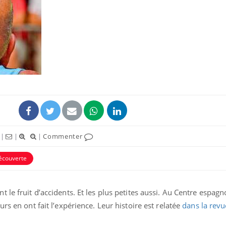
Pourquoi votre ventre
Pourquo
gâche-t-il les premiers
de prot
jours de vos vacances ?
finalem
Fortes chaleurs :
Grossess
pourquoi le risque de
que dit 
noyade grimpe-t-il ?
|
|
|
Commenter
Le Viagra pourrait-il
Le smart
freiner la propagation du
l'appren
cancer ?
lecture 
écouverte
 le fruit d’accidents. Et les plus petites aussi. Au Centre espagn
rs en ont fait l’expérience. Leur histoire est relatée
dans la rev