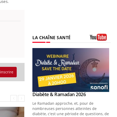
uses.
LA CHAÎNE SANTÉ
Youtube
'inscrire
Youtube
 Mains : se
Diabète & Ramadan 2026
Youtube
outube
Le Ramadan approche, et, pour de
 un tout nouveau
nombreuses personnes atteintes de
plage, piscine,
diabète, c'est une période de questions, de