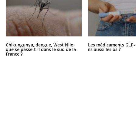
ients comme parfois chez les soignants.
soleil, activités en plein
sont ...
Chikungunya, dengue, West Nile :
Les médicaments GLP-
que se passe-t-il dans le sud de la
ils aussi les os ?
France ?