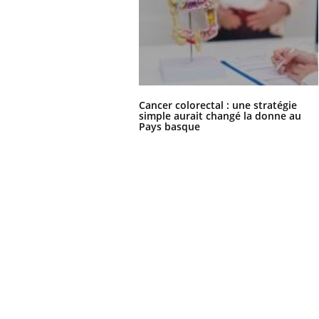
'un proche c'est
carence en fer sont multiples ce qui la rend
pat
...
Cancer colorectal : une stratégie
simple aurait changé la donne au
Pays basque