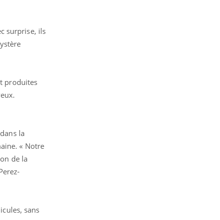
 surprise, ils
ystère
et produites
veux.
 dans la
aine. « Notre
on de la
Perez-
icules, sans