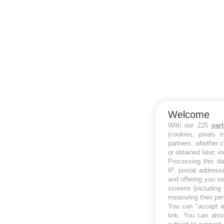
Welcome
With our 225
par
(cookies, pixels 
partners, whether c
or obtained later, i
Processing this da
IP, postal address
and offering you s
screens (including
measuring their pe
You can "accept al
link
. You can also 