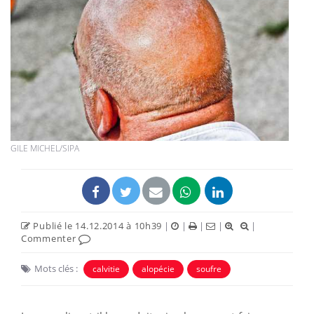
GILE MICHEL/SIPA
Publié le 14.12.2014 à 10h39
|
|
|
|
|
Commenter
Mots clés :
calvitie
alopécie
soufre