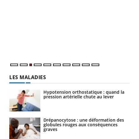
Ecz
You
pour
L'ét
Vaca
Nos 
LES MALADIES
Hypotension orthostatique : quand la
pression artérielle chute au lever
Drépanocytose : une déformation des
globules rouges aux conséquences
graves