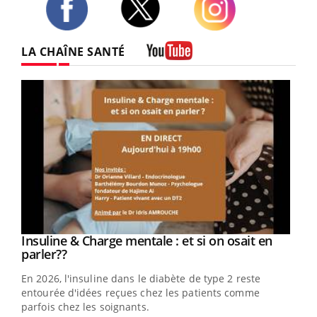
Twitter
Facebook
Instagram
LA CHAÎNE SANTÉ
Youtube
Youtube
Insuline & Charge mentale : et si on osait en
Youtube
Youtube
parler??
En 2026, l'insuline dans le diabète de type 2 reste
entourée d'idées reçues chez les patients comme
parfois chez les soignants.