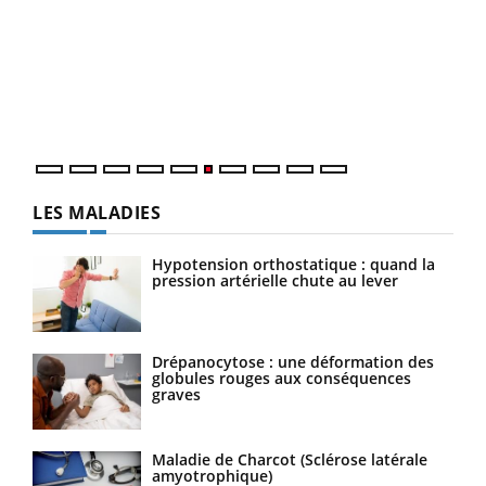
Youtube
COUP DE FOOD sur le diabète
Qua
Youtube
You
Coup de food sur le diabète, c'est votre nouveau rendez-
"Les
vous culinaire qui bouscule les idées reçues ! Dans cet
trav
épisode, une ...
DRH 
LES MALADIES
Hypotension orthostatique : quand la
pression artérielle chute au lever
Drépanocytose : une déformation des
globules rouges aux conséquences
graves
Maladie de Charcot (Sclérose latérale
amyotrophique)