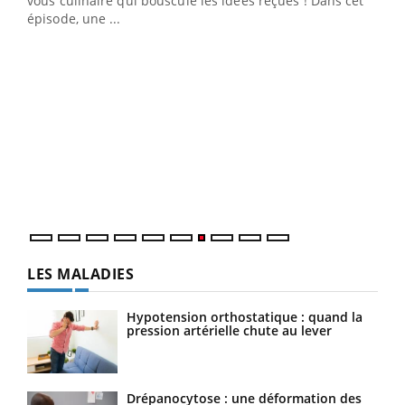
vous culinaire qui bouscule les idées reçues ! Dans cet
u
épisode, une ...
Qua
You
"Les
trav
DRH 
LES MALADIES
Hypotension orthostatique : quand la
pression artérielle chute au lever
Drépanocytose : une déformation des