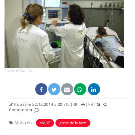
CHAMUSSY/SIPA
Publié le 22.12.2014 à 20h15
|
|
|
|
|
Commenter
Mots clés :
AMUF
grève de la faim