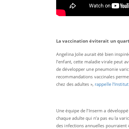
 à risque : ce jus
Cancer colorectal : une
ttire l'attention
stratégie simple aurait
cheurs
changé la donne au Pays
basque
La vaccination éviterait un quart
Angelina Jolie aurait été bien inspir
l’enfant, cette maladie virale peut a
de développer une pneumonie varice
recommandations vaccinales permettra
chez des adultes »,
rappelle l’Instit
Une équipe de l’Inserm a développé 
chaque adulte qui n’a pas eu la vari
des infections annuelles pourraient 