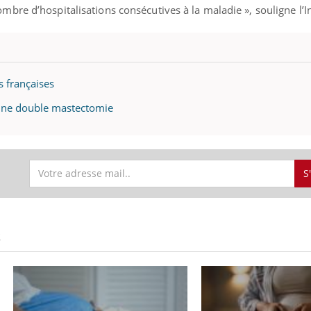
bre d’hospitalisations consécutives à la maladie », souligne l’
s françaises
 une double mastectomie
S
S