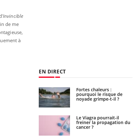
d'
Invincible
rain de me
ontagieuse,
iquement à
EN DIRECT
e empêche-t-elle
Fortes chaleurs :
r la nuit ?
pourquoi le risque de
noyade grimpe-t-il ?
 fin du comprimé
Le Viagra pourrait-il
 jours se profile-t-
freiner la propagation du
n ?
cancer ?