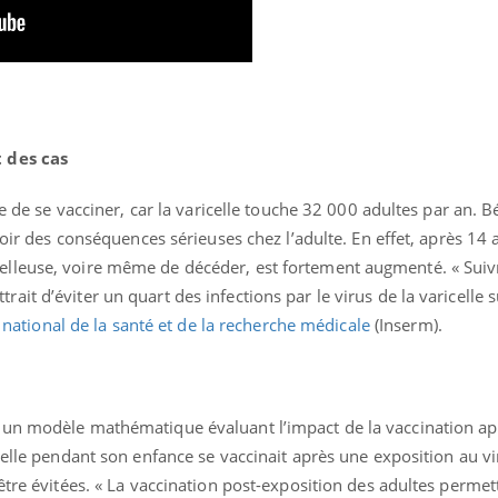
Cytomégalovirus : ce qui
Pourquo
change dans la prise en
gâche-t-
charge des femmes
jours de
enceintes
 des cas
ée de se vacciner, car la varicelle touche 32 000 adultes par an. 
voir des conséquences sérieuses chez l’adulte. En effet, après 14 a
lleuse, voire même de décéder, est fortement augmenté. « Suivr
it d’éviter un quart des infections par le virus de la varicelle 
ut national de la santé et de la recherche médicale
(Inserm).
un modèle mathématique évaluant l’impact de la vaccination apr
celle pendant son enfance se vaccinait après une exposition au vi
être évitées. « La vaccination post-exposition des adultes permett