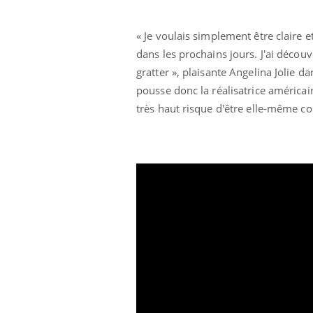
« Je voulais simplement être claire
dans les prochains jours. J'ai découve
gratter », plaisante Angelina Jolie 
pousse donc la réalisatrice américain
très haut risque d'être elle-même c
us : un cas
Comment oublier les
chez un touriste
écrans en vacances ?
e
 infantile : un
Toujours connectés :
s’interroge sur
comment le travail
 élevé en France
empiète de plus en plus
sur nos soirées