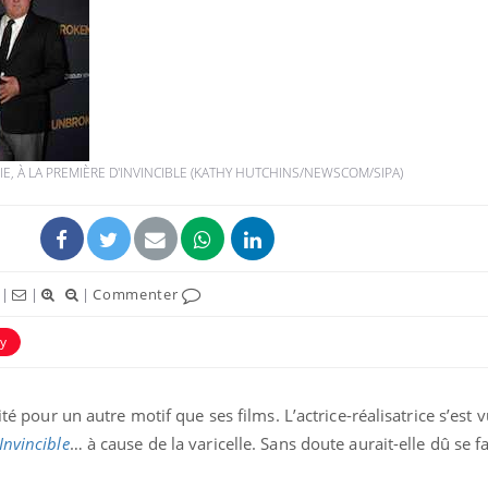
LIE, À LA PREMIÈRE D'INVINCIBLE (KATHY HUTCHINS/NEWSCOM/SIPA)
|
|
|
Commenter
y
ité pour un autre motif que ses films. L’actrice-réalisatrice s’est 
Invincible
… à cause de la varicelle. Sans doute aurait-elle dû se f