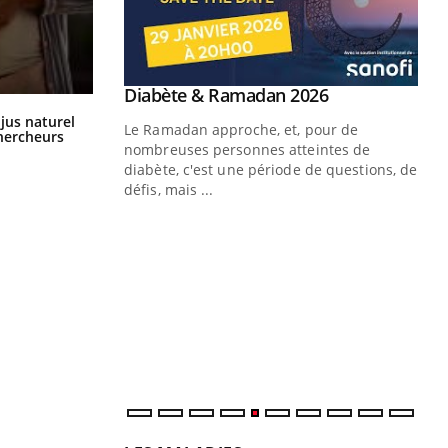
Youtube
 Mains : se
Diabète & Ramadan 2026
Youtube
outube
Comment oublier les écrans en
 jus naturel
Le Ramadan approche, et, pour de
vacances ?
chercheurs
 un tout nouveau
nombreuses personnes atteintes de
plage, piscine,
diabète, c'est une période de questions, de
 air… Nos mains
défis, mais ...
Un
You
fac
pr
Un 
mut
san
num