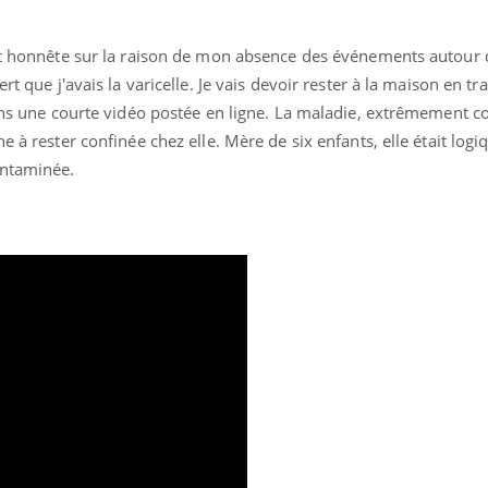
 et honnête sur la raison de mon absence des événements autour 
rt que j'avais la varicelle. Je vais devoir rester à la maison en t
dans une courte vidéo postée en ligne. La maladie, extrêmement c
e à rester confinée chez elle. Mère de six enfants, elle était log
ontaminée.
Chikungunya, dengue,
La siest
West Nile : que se passe-
de dormi
t-il dans le sud de la
France ?
Les médicaments GLP-1
VIH : la
protègent-ils aussi les os
tous les
?
elle enfi