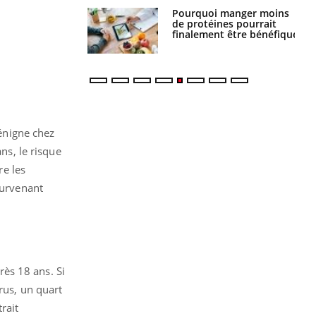
i votre ventre
Pourquoi manger moins
il les premiers
de protéines pourrait
 vos vacances ?
finalement être bénéfique
Bénigne chez
ns, le risque
e les
survenant
ès 18 ans. Si
rus, un quart
rait