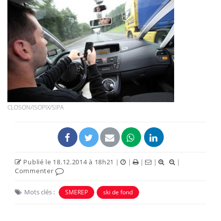
CLOSON/ISOPIX/SIPA
Publié le 18.12.2014 à 18h21
|
|
|
|
|
Commenter
Mots clés :
SMEREP
ski de fond