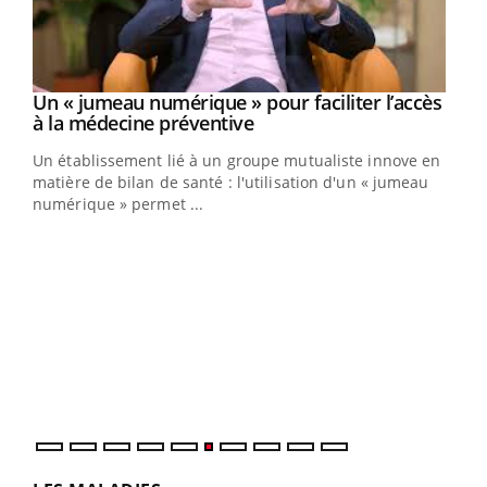
Un « jumeau numérique » pour faciliter l’accès
Youtube
Youtube
à la médecine préventive
Un établissement lié à un groupe mutualiste innove en
matière de bilan de santé : l'utilisation d'un « jumeau
numérique » permet ...
Youtube
COUP DE FOOD sur le diabète
Qua
Youtube
You
Coup de food sur le diabète, c'est votre nouveau rendez-
"Les
vous culinaire qui bouscule les idées reçues ! Dans cet
trav
épisode, une ...
DRH 