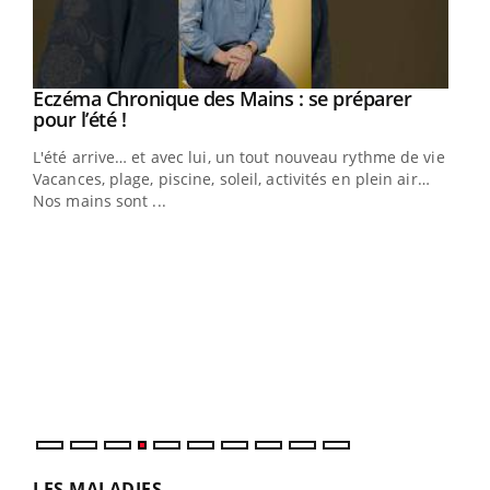
Eczéma Chronique des Mains : se préparer
Youtube
Youtube
pour l’été !
L'été arrive… et avec lui, un tout nouveau rythme de vie !
Vacances, plage, piscine, soleil, activités en plein air…
Nos mains sont ...
Dia
You
Le 
pers
ques
LES MALADIES