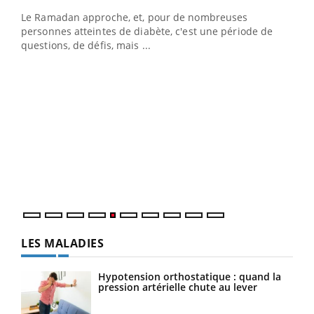
Le Ramadan approche, et, pour de nombreuses
vie !
personnes atteintes de diabète, c'est une période de
…
questions, de défis, mais ...
Un 
You
à l
Un é
mati
numé
LES MALADIES
Hypotension orthostatique : quand la
pression artérielle chute au lever