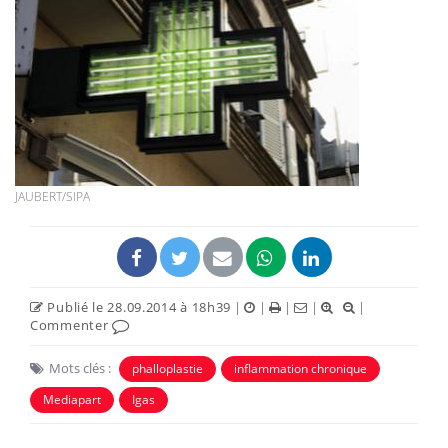
JAUBERT/SIPA
Publié le 28.09.2014 à 18h39
|
|
|
|
|
Commenter
Mots clés :
phalloplastie
inflammation chronique
Mediapart
Igas