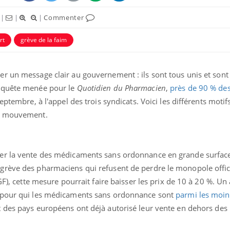
|
|
|
Commenter
rt
grève de la faim
r un message clair au gouvernement : ils sont tous unis et son
enquête menée pour le
Quotidien du Pharmacien
,
près de 90 % des 
éma Chronique des Mains :
Carence en fer : com
tube
Youtube
eptembre, à l'appel des trois syndicats. Voici les différents moti
Youtube
Youtube
liquer ma maladie
prévenir
ur mouvement.
 a des sujets qui sont faciles à aborder...
Fatigue, irritabilité, brou
tres non ! D'un côté, poser des
même alopécie… Les sym
tions sur la maladie d'un proche c'est
carence en fer sont multi
er la vente des médicaments sans ordonnance en grande surface.
rer ...
...
grève des pharmaciens qui refusent de perdre le monopole offic
IGF), cette mesure pourrait faire baisser les prix de 10 à 20 %. U
 pour qui les médicaments sans ordonnance sont
parmi les moin
t des pays européens ont déjà autorisé leur vente en dehors des