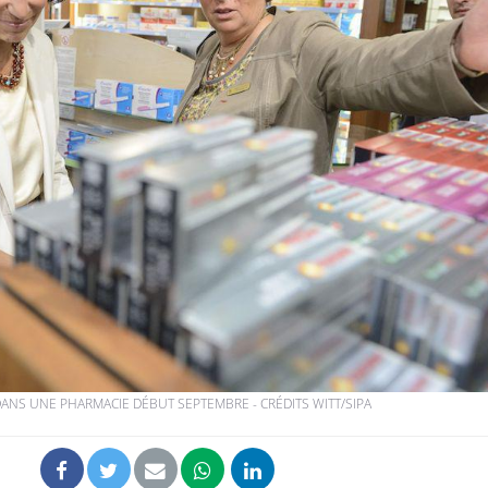
Fatigue en vacances :
Les tro
normal ou signe d’une
modifien
maladie ?
Et si les caries pouvaient
Mon enfa
bientôt disparaître sans
sensibl
plombage ?
très em
Éclipse solaire du 12 août
Bébés, j
: “Des verres adaptés,
quelle t
c'est indispensable pour
pharmac
la santé des yeux”
vacance
DANS UNE PHARMACIE DÉBUT SEPTEMBRE - CRÉDITS WITT/SIPA