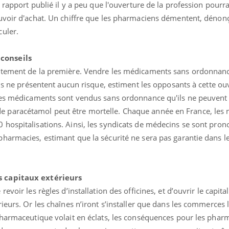
 rapport publié il y a peu que l'ouverture de la profession pourr
uvoir d'achat. Un chiffre que les pharmaciens démentent, dénonç
uler.
conseils
ctement de la première. Vendre les médicaments sans ordonnan
ils ne présentent aucun risque, estiment les opposants à cette ou
les médicaments sont vendus sans ordonnance qu'ils ne peuvent 
 paracétamol peut être mortelle. Chaque année en France, les
hospitalisations. Ainsi, les syndicats de médecins se sont pron
harmacies, estimant que la sécurité ne sera pas garantie dans l
s capitaux extérieurs
voir les règles d’installation des officines, et d’ouvrir le capita
ieurs. Or les chaînes n’iront s’installer que dans les commerces 
pharmaceutique volait en éclats, les conséquences pour les pharm