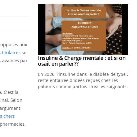
t opposés aux
titulaires
se
prendre pour
Insuline & Charge mentale : et si on
Youtube
fs avancés par
Youtube
osait en parler??
illard mental ou
En 2026, l'insuline dans le diabète de type 2
ptômes de la
reste entourée d'idées reçues chez les
ples ce qui la rend
patients comme parfois chez les soignants.
 C’est la
Ec
You
inal. Selon
pré
n argument
L'é
s chers
ryt
 pharmacies.
sol
sont