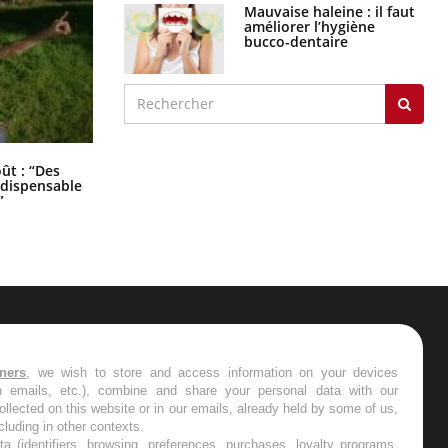
Mauvaise haleine : il faut
améliorer l’hygiène
bucco-dentaire
Les troubles du sommeil modifient
oût : “Des
votre cerveau !
indispensable
”
ER
tners
, we wish to store and access information on your devices
in emails, etc.), combine and share your personal data with our
s les semaines les meilleures
ollected on this website or in our emails, already held by some of us,
ncluding in other contexts.
ta (identifiers, browsing, preferences, purchases, loyalty programs,