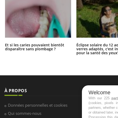
Et si les caries pouvaient bientôt
Éclipse solaire du 12 a
disparaître sans plombage ?
verres adaptés, c'est 
pour la santé des yeux
À PROPOS
NEWSLETT
Welcome
With our 225
par
(cookies, pixels 
Recevez toute
Données personnelles et cookies
partners, whether c
infos santé
or obtained later, i
Qui sommes-nous
Processing this da