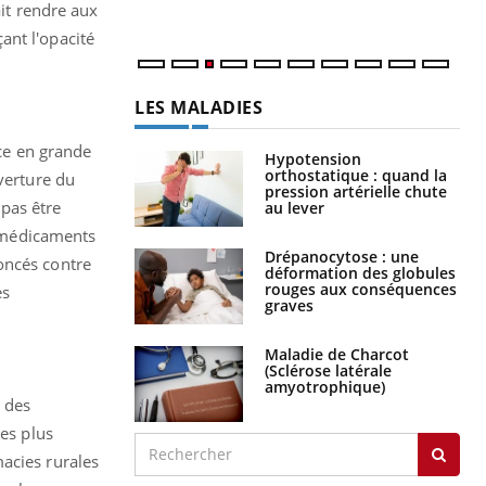
ait rendre aux
ant l'opacité
LES MALADIES
ce en grande
Hypotension
orthostatique : quand la
verture du
pression artérielle chute
pas être
au lever
 médicaments
Drépanocytose : une
oncés contre
déformation des globules
rouges aux conséquences
es
graves
Maladie de Charcot
(Sclérose latérale
amyotrophique)
l des
les plus
acies rurales