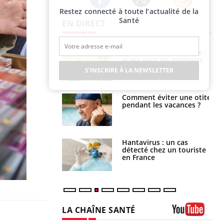
Restez connecté à toute l’actualité de la
Twitter
Facebook
Instagram
Santé
EN DIRECT
ubles du sommeil
Syndrome métabolique :
t votre cerveau !
quels sont les meilleurs
exercices physiques ?
S'INSCRIRE À LA NEWSLETTER
nt est-il trop
Comment éviter une otite
e ou simplement
pendant les vacances ?
pathique ?
eunes enfants :
Hantavirus : un cas
rousse à
détecté chez un touriste
ie pour les
en France
s ?
LA CHAÎNE SANTÉ
Youtube