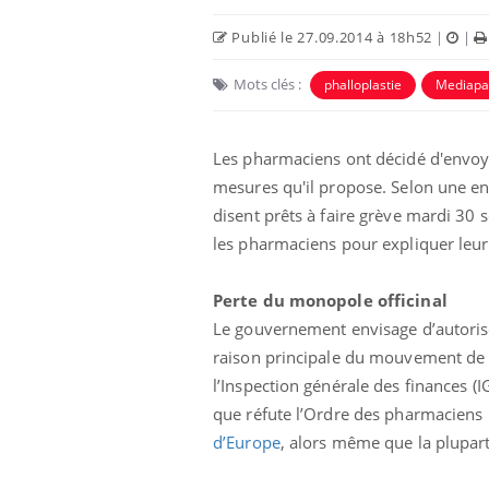
Publié le 27.09.2014 à 18h52
|
|
Mots clés :
phalloplastie
Mediapa
Les pharmaciens ont décidé d'envoye
mesures qu'il propose. Selon une 
Ecz
You
disent prêts à faire grève mardi 30 s
exp
les pharmaciens pour expliquer le
Il y
d'au
Perte du monopole officinal
ques
Le gouvernement envisage d’autoris
mont
raison principale du mouvement de 
l’Inspection générale des finances (
que réfute l’Ordre des pharmaciens
d’Europe
, alors même que la plupar