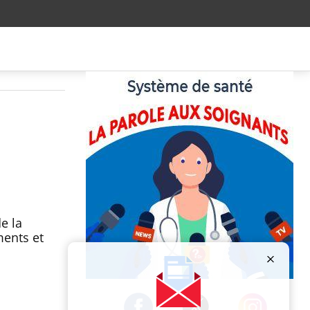
e la
ments et
Publicité