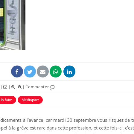
La sieste empêche-t-elle
de dormir la nuit ?
VIH : la fin du comprimé
tous les jours se profile-t-
elle enfin ?
Pourquoi votre ventre
|
|
|
Commenter
gâche-t-il les premiers
jours de vos vacances ?
 la faim
Mediapart
dicaments à l’avance, car mardi 30 septembre vous risquez de t
l à la grève est rare dans cette profession, et cette fois-ci, c’es