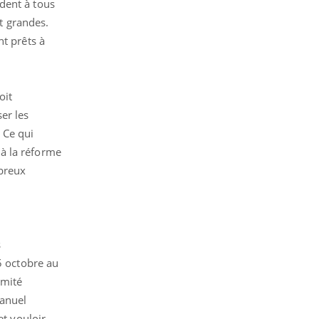
dent à tous
nt grandes.
nt prêts à
oit
er les
. Ce qui
à la réforme
mbreux
s
5 octobre au
imité
manuel
et vouloir