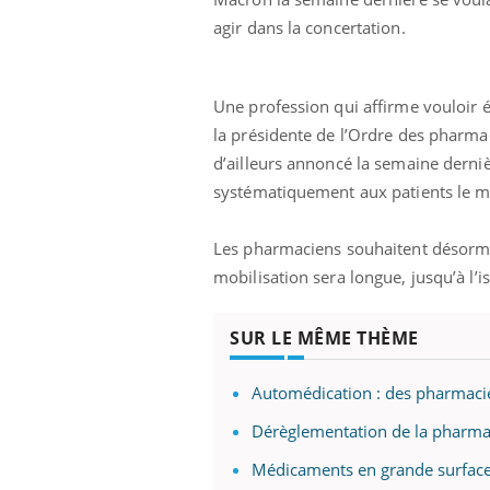
agir dans la concertation.
Une profession qui affirme vouloir é
la présidente de l’Ordre des pharma
d’ailleurs annoncé la semaine derni
systématiquement aux patients le m
Les pharmaciens souhaitent désormai
mobilisation sera longue, jusqu’à l’
SUR LE MÊME THÈME
Automédication : des pharmacie
prendre pour
Insuline & Charge mentale : et si on
Ecz
Youtube
You
Youtube
osait en parler??
pré
Dérèglementation de la pharmaci
llard mental ou
En 2026, l'insuline dans le diabète de type 2
L'ét
Médicaments en grande surface
tômes de la
reste entourée d'idées reçues chez les
ryth