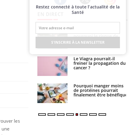
Restez connecté à toute l’actualité de la
Twitter
Facebook
Instagram
Santé
EN DIRECT
Fortes chaleurs :
Grossesse et chaleur : ce
pourquoi le risque de
que dit la science
noyade grimpe-t-il ?
S'INSCRIRE À LA NEWSLETTER
Le Viagra pourrait-il
Le smartphone nuit-il à
freiner la propagation du
l'apprentissage de la
cancer ?
lecture ?
Pourquoi manger moins
Mordue par une tique en
de protéines pourrait
vacances, elle reste dans
finalement être bénéfique
le coma pendant 42 jours
rouver les
t une