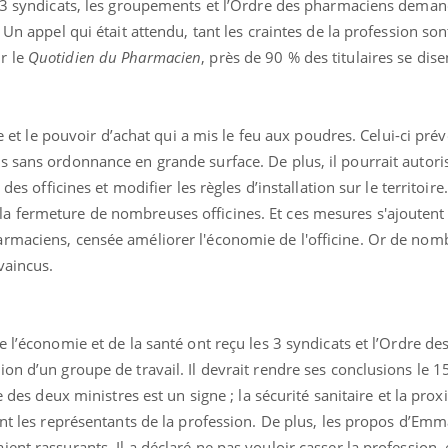
s 3 syndicats, les groupements et l’Ordre des pharmaciens deman
 Un appel qui était attendu, tant les craintes de la profession so
r le
Quotidien du Pharmacien
, près de 90 % des titulaires se dise
ce et le pouvoir d’achat qui a mis le feu aux poudres. Celui-ci prév
 sans ordonnance en grande surface. De plus, il pourrait autoris
des officines et modifier les règles d’installation sur le territoire
 fermeture de nombreuses officines. Et ces mesures s'ajoutent 
rmaciens, censée améliorer l'économie de l'officine. Or de no
vaincus.
 l’économie et de la santé ont reçu les 3 syndicats et l’Ordre de
on d’un groupe de travail. Il devrait rendre ses conclusions le 1
e des deux ministres est un signe ; la sécurité sanitaire et la prox
ent les représentants de la profession. De plus, les propos d’Em
nt rassurants. Il a déclaré ne pas vouloir casser la profession, 