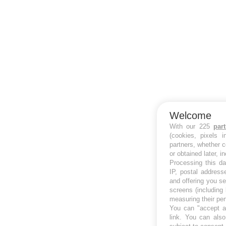
Welcome
With our 225
par
(cookies, pixels 
partners, whether c
or obtained later, i
Processing this da
IP, postal address
and offering you s
screens (including
measuring their pe
You can "accept al
link
. You can also 