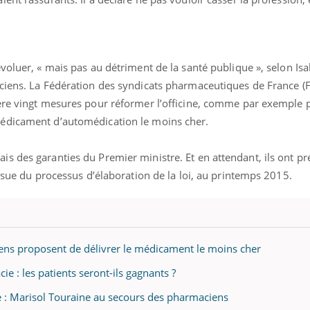
voluer, « mais pas au détriment de la santé publique », selon Is
ciens. La Fédération des syndicats pharmaceutiques de France (F
ère vingt mesures pour réformer l’officine, comme par exemple 
édicament d’automédication le moins cher.
s des garanties du Premier ministre. Et en attendant, ils ont p
issue du processus d’élaboration de la loi, au printemps 2015.
ns proposent de délivrer le médicament le moins cher
éma Chronique des Mains : se
tube
Youtube
parer pour l’été !
e : les patients seront-ils gagnants ?
é arrive… et avec lui, un tout nouveau
 : Marisol Touraine au secours des pharmaciens
me de vie ! Vacances, plage, piscine,