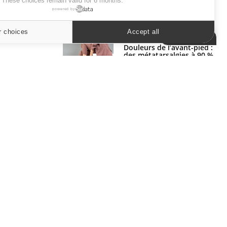
. These choices remain valid for 6 months.
powered by
SYMPTÔMES
r choices
Accept all
Cookies settings
Douleurs de l’avant-pied :
des métatarsalgies à 90 %
liées à problème d’appui
Mauvaise haleine : il faut
améliorer l’hygiène
bucco-dentaire
ER
s les semaines les meilleures