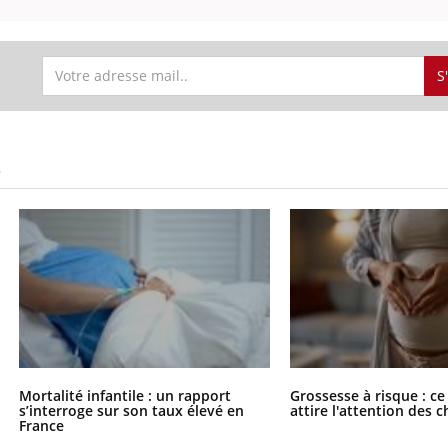
il, activités en plein air… Nos mains
 ...
S
S
Mortalité infantile : un rapport
Grossesse à risque : ce
s’interroge sur son taux élevé en
attire l'attention des 
France