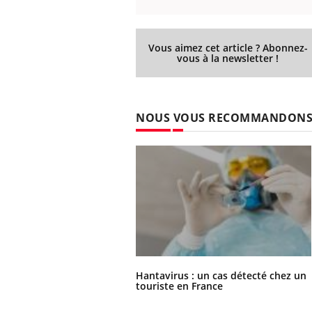
les ce qui la rend
patients comme parfois chez les soignants.
sole
sont
Vous aimez cet article ? Abonnez-
vous à la newsletter !
NOUS VOUS RECOMMANDON
Hantavirus : un cas détecté chez un
touriste en France