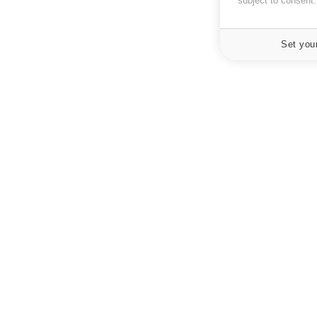
subject to consent
Set you
À PROPOS
NEWSLETT
Recevez toute