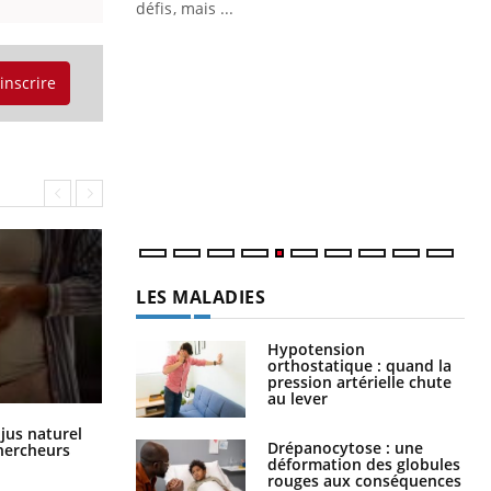
défis, mais ...
Un « jumeau numérique » pour
CO
Youtube
You
faciliter l’accès à la médecine
'inscrire
Youtube
Cou
préventive
nou
bou
épi
LES MALADIES
Hypotension
orthostatique : quand la
pression artérielle chute
au lever
Comment oublier les écrans en
 jus naturel
vacances ?
Drépanocytose : une
chercheurs
déformation des globules
rouges aux conséquences