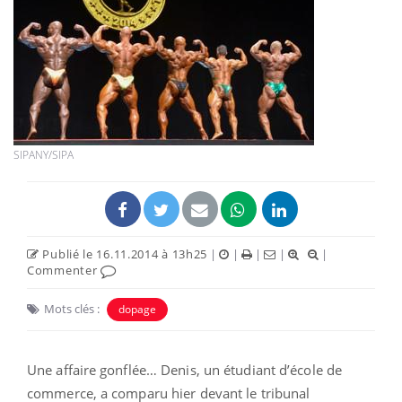
SIPANY/SIPA
Publié le 16.11.2014 à 13h25
|
|
|
|
|
Commenter
Mots clés :
dopage
Une affaire gonflée… Denis, un étudiant d’école de
commerce, a comparu hier devant le tribunal