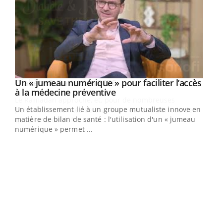
Un « jumeau numérique » pour faciliter l’accès
Youtube
Youtube
à la médecine préventive
Un établissement lié à un groupe mutualiste innove en
e
matière de bilan de santé : l'utilisation d'un « jumeau
numérique » permet ...
COU
You
Coup
vous
épis