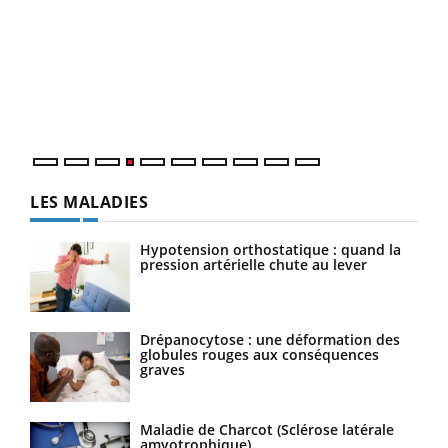
Dia
You
Le 
pers
ques
LES MALADIES
Hypotension orthostatique : quand la
pression artérielle chute au lever
Drépanocytose : une déformation des
globules rouges aux conséquences
graves
Maladie de Charcot (Sclérose latérale
amyotrophique)