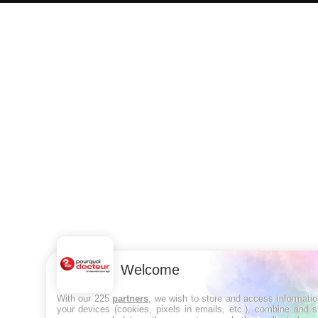
Welcome
With our 225
partners
, we wish to store and access informati
your devices (cookies, pixels in emails, etc.), combine and 