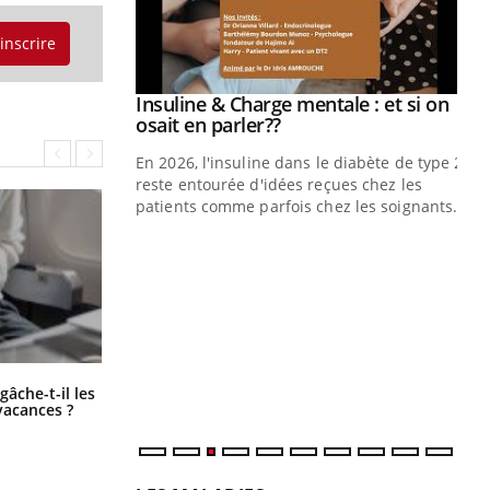
'inscrire
prendre pour
Insuline & Charge mentale : et si on
Youtube
Youtube
osait en parler??
illard mental ou
En 2026, l'insuline dans le diabète de type 2
ptômes de la
reste entourée d'idées reçues chez les
ples ce qui la rend
patients comme parfois chez les soignants.
Ec
You
pré
L'é
ryt
sol
sont
Fortes chaleurs : pourquoi le risque
âche-t-il les
de noyade grimpe-t-il ?
vacances ?