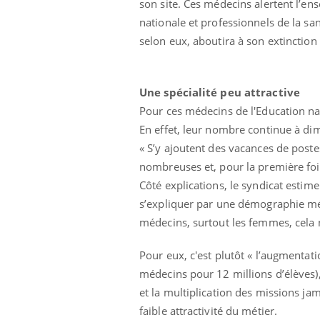
son site. Ces médecins alertent l’en
nationale et professionnels de la sa
selon eux, aboutira à son extinction 
Une spécialité peu attractive
Pour ces médecins de l'Education nati
En effet, leur nombre continue à di
« S’y ajoutent des vacances de post
nombreuses et, pour la première fois
Côté explications, le syndicat esti
s’expliquer par une démographie médi
médecins, surtout les femmes, cela n
Pour eux, c'est plutôt « l’augmentati
médecins pour 12 millions d’élèves),
et la multiplication des missions jam
faible attractivité du métier.