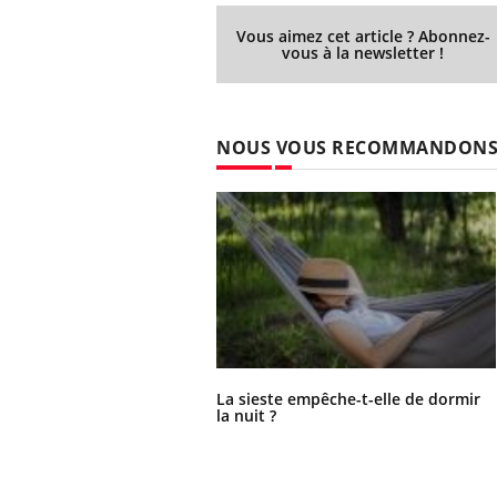
Vous aimez cet article ? Abonnez-
vous à la newsletter !
Ecz
You
exp
NOUS VOUS RECOMMANDON
Il y
d'au
ques
mont
La sieste empêche-t-elle de dormir
la nuit ?