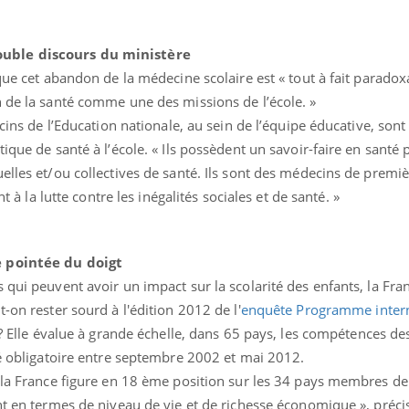
Pourquoi votre ventre
Pourquo
gâche-t-il les premiers
de prot
jours de vos vacances ?
finalem
uble discours du ministère
que cet abandon de la médecine scolaire est « tout à fait paradoxa
n de la santé comme une des missions de l’école. »
ecins de l’Education nationale, au sein de l’équipe éducative, sont
ique de santé à l’école. « Ils possèdent un savoir-faire en santé 
elles et/ou collectives de santé. Ils sont des médecins de premiè
nt à la lutte contre les inégalités sociales et de santé. »
e pointée du doigt
 qui peuvent avoir un impact sur la scolarité des enfants, la Fran
-on rester sourd à l'édition 2012 de l'
enquête Programme intern
 Elle évalue à grande échelle, dans 65 pays, les compétences de
té obligatoire entre septembre 2002 et mai 2012.
e la France figure en 18 ème position sur les 34 pays membres de
nt en termes de niveau de vie et de richesse économique », préci