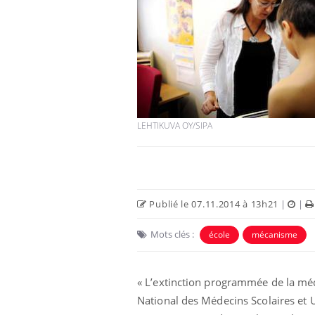
LEHTIKUVA OY/SIPA
Publié le 07.11.2014 à 13h21
|
|
Mots clés :
école
mécanisme
« L’extinction programmée de la mé
National des Médecins Scolaires et 