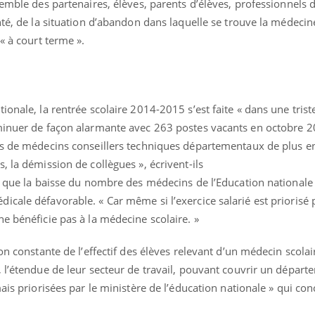
semble des partenaires, élèves, parents d’élèves, professionnels 
nté, de la situation d’abandon dans laquelle se trouve la médecine
« à court terme ».
onale, la rentrée scolaire 2014-2015 s’est faite « dans une triste
minuer de façon alarmante avec 263 postes vacants en octobre 2
es de médecins conseillers techniques départementaux de plus e
, la démission de collègues », écrivent-ils
me que la baisse du nombre des médecins de l’Education nationale
cale défavorable. « Car même si l’exercice salarié est priorisé 
La sieste empêche-t-elle
Fortes c
de dormir la nuit ?
pourquo
e bénéficie pas à la médecine scolaire. »
noyade g
on constante de l’effectif des élèves relevant d’un médecin scola
VIH : la fin du comprimé
Le Viagr
 l’étendue de leur secteur de travail, pouvant couvrir un départ
tous les jours se profile-t-
freiner 
elle enfin ?
cancer ?
ais priorisées par le ministère de l’éducation nationale » qui con