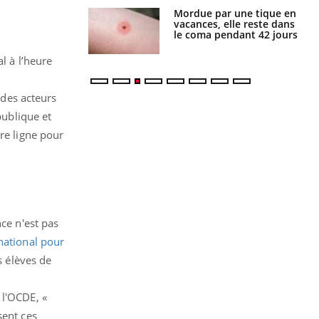
i manger moins
Mordue par une tique en
éines pourrait
vacances, elle reste dans
ent être bénéfique
le coma pendant 42 jours
l à l’heure
 des acteurs
publique et
re ligne pour
ce n'est pas
ational pour
s élèves de
 l'OCDE, «
sent ces