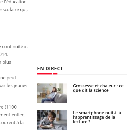
de l’éducation
 scolaire qui,
 continuité ».
014.
n plus
EN DIRECT
 ne peut
par les jeunes
haleurs :
Grossesse et chaleur : ce
i le risque de
que dit la science
rimpe-t-il ?
ire (1100
a pourrait-il
Le smartphone nuit-il à
ement entier,
la propagation du
l'apprentissage de la
lecture ?
courent à la