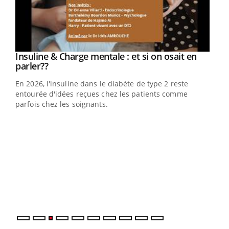
Youtube
Insuline & Charge mentale : et si on osait en
Youtube
Youtube
parler??
En 2026, l'insuline dans le diabète de type 2 reste
entourée d'idées reçues chez les patients comme
parfois chez les soignants.
Ecz
You
pour
L'ét
Vaca
Nos 