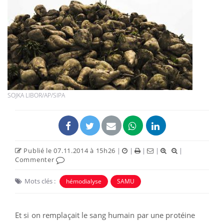
SOJKA LIBOR/AP/SIPA
Publié le 07.11.2014 à 15h26
|
|
|
|
|
Commenter
Mots clés :
hémodialyse
SAMU
Et si on remplaçait le sang humain par une protéine