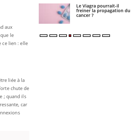
 fin du comprimé
Le Viagra pourrait-il
 jours se profile-t-
freiner la propagation du
n ?
cancer ?
nd aux
ique le
ce lien : elle
tre liée à la
forte chute de
e ; quand ils
ressante, car
onnexions