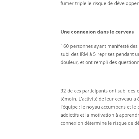
fumer triple le risque de développe
Une connexion dans le cerveau
160 personnes ayant manifesté des do
subi des IRM à 5 reprises pendant un 
douleur, et ont rempli des questionn
Grossesse à risque : ce jus
32 de ces participants ont subi des
naturel attire l'attention
des chercheurs
témoin. L’activité de leur cerveau a 
l’équipe : le noyau accumbens et le
addictifs et la motivation à apprend
Comment oublier les
écrans en vacances ?
connexion détermine le risque de d