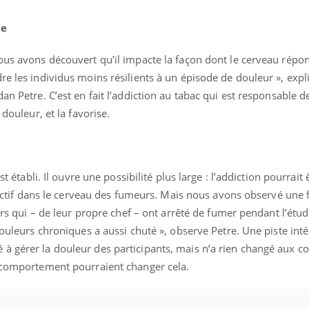
Les médicaments GLP-1
VIH : la
protègent-ils aussi les os
tous les
ue
?
elle enfi
Nous avons découvert qu’il impacte la façon dont le cerveau répo
re les individus moins résilients à un épisode de douleur », expl
n Petre. C’est en fait l’addiction au tabac qui est responsable de 
 douleur, et la favorise.
st établi. Il ouvre une possibilité plus large : l’addiction pourrait ê
et actif dans le cerveau des fumeurs. Mais nous avons observé une 
eurs qui – de leur propre chef – ont arrêté de fumer pendant l’étud
douleurs chroniques a aussi chuté », observe Petre. Une piste inté
à gérer la douleur des participants, mais n’a rien changé aux c
e comportement pourraient changer cela.