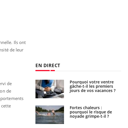
elle. Ils ont
nsité de leur
EN DIRECT
alovirus : ce qui
Pourquoi votre ventre
rvi de
ans la prise en
gâche-t-il les premiers
des femmes
jours de vos vacances ?
ion de
es
omportements
 cette
e empêche-t-elle
Fortes chaleurs :
r la nuit ?
pourquoi le risque de
noyade grimpe-t-il ?