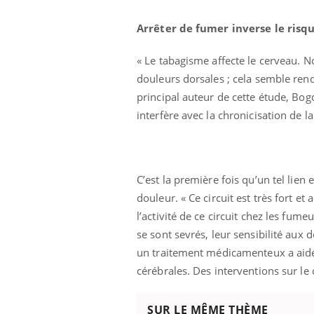
Toujours connectés :
comment le travail
Arrêter de fumer inverse le risq
empiète de plus en plus
sur nos soirées
« Le tabagisme affecte le cerveau. 
douleurs dorsales ; cela semble rend
principal auteur de cette étude, Bogda
interfère avec la chronicisation de la
C’est la première fois qu’un tel lien e
douleur. « Ce circuit est très fort 
l’activité de ce circuit chez les fum
se sont sevrés, leur sensibilité aux 
un traitement médicamenteux a aidé 
cérébrales. Des interventions sur l
SUR LE MÊME THÈME