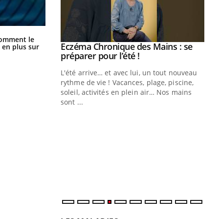
Cancer colorectal : une stratégie
comment le
simple aurait changé la donne au
ale : et si on
Eczéma Chronique des Mains : se
Youtube
 en plus sur
Pays basque
ube
Youtube
préparer pour l’été !
e diabète de type 2
L'été arrive… et avec lui, un tout nouveau
çues chez les
rythme de vie ! Vacances, plage, piscine,
ez les soignants.
soleil, activités en plein air… Nos mains
sont ...
Di
You
Le 
nom
dia
défi