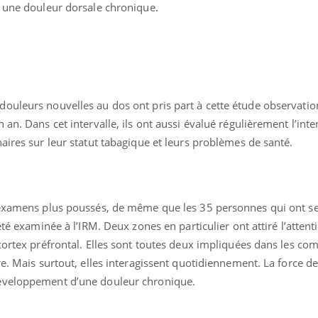
r une douleur dorsale chronique.
uleurs nouvelles au dos ont pris part à cette étude observationn
an. Dans cet intervalle, ils ont aussi évalué régulièrement l’inte
aires sur leur statut tabagique et leurs problèmes de santé.
Cancer colorectal : une
Cytomég
 examens plus poussés, de même que les 35 personnes qui ont se
stratégie simple aurait
change d
changé la donne au Pays
charge 
été examinée à l’IRM. Deux zones en particulier ont attiré l’attent
basque
enceint
 cortex préfrontal. Elles sont toutes deux impliquées dans les c
re. Mais surtout, elles interagissent quotidiennement. La force de
Chikungunya, dengue,
La siest
West Nile : que se passe-
de dormi
éveloppement d’une douleur chronique.
t-il dans le sud de la
France ?