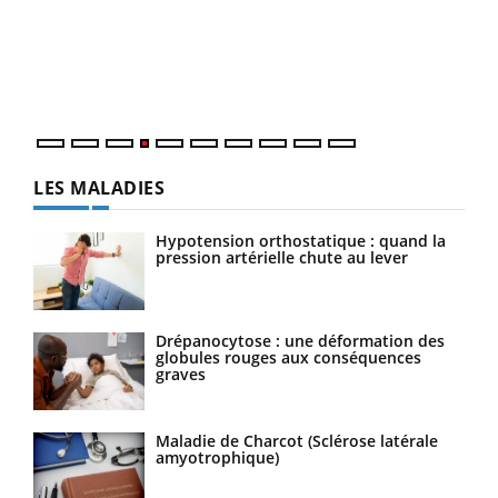
Le 
pers
ques
LES MALADIES
Hypotension orthostatique : quand la
pression artérielle chute au lever
Drépanocytose : une déformation des
globules rouges aux conséquences
graves
Maladie de Charcot (Sclérose latérale
amyotrophique)