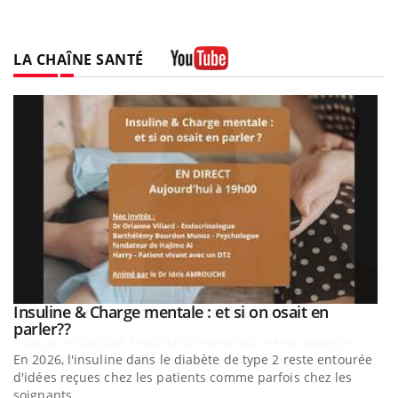
LA CHAÎNE SANTÉ
Youtube
be
Insuline & Charge mentale : et si on osait en
Youtube
Youtube
parler??
En 2026, l'insuline dans le diabète de type 2 reste entourée
a
d'idées reçues chez les patients comme parfois chez les
soignants.