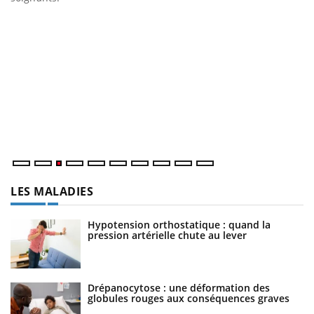
E
Yo
l’
L'
Va
ma
LES MALADIES
Hypotension orthostatique : quand la
pression artérielle chute au lever
Drépanocytose : une déformation des
globules rouges aux conséquences graves