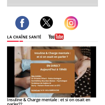
Twitter
Facebook
Instagram
LA CHAÎNE SANTÉ
Youtube
Youtube
Insuline & Charge mentale : et si on osait en
Youtube
Youtube
parler??