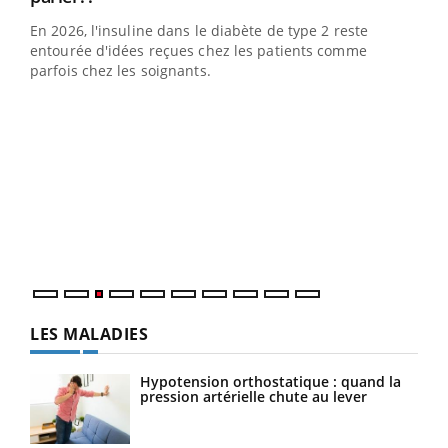
En 2026, l'insuline dans le diabète de type 2 reste
entourée d'idées reçues chez les patients comme
parfois chez les soignants.
Ecz
You
pour
L'ét
Vaca
Nos 
LES MALADIES
Hypotension orthostatique : quand la
pression artérielle chute au lever