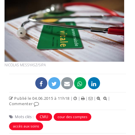
NICOLAS MESSYASZ/SIPA
Publié le 04.06.2015 à 11h18
|
|
|
|
|
Commenter
Mots clés :
CMU
cour des comptes
accès aux soins