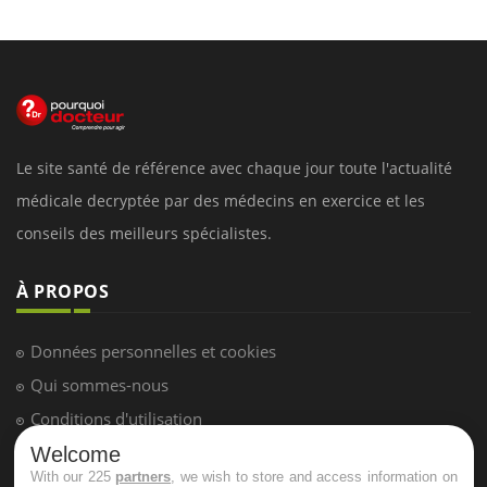
Le site santé de référence avec chaque jour toute l'actualité
médicale decryptée par des médecins en exercice et les
conseils des meilleurs spécialistes.
À PROPOS
Données personnelles et cookies
Qui sommes-nous
Conditions d'utilisation
Plan du site
Welcome
With our 225
partners
, we wish to store and access information on
Mentions Légales