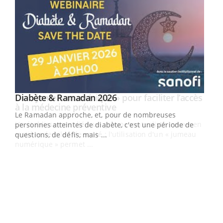
Youtube
Diabète & Ramadan 2026
Un « jumeau numérique » pour faciliter l’accès
Youtube
Youtube
Youtube
à la médecine préventive
Le Ramadan approche, et, pour de nombreuses
Un établissement lié à un groupe mutualiste innove en
personnes atteintes de diabète, c'est une période de
matière de bilan de santé : l'utilisation d'un « jumeau
questions, de défis, mais ...
numérique » permet ...
COU
You
Coup
vous
épis