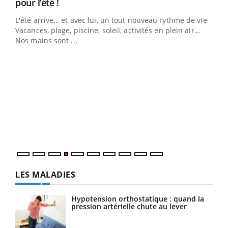
Youtube
pour l’été !
L'été arrive… et avec lui, un tout nouveau rythme de vie !
Vacances, plage, piscine, soleil, activités en plein air…
Nos mains sont ...
Dia
You
Le 
pers
ques
LES MALADIES
Hypotension orthostatique : quand la
pression artérielle chute au lever