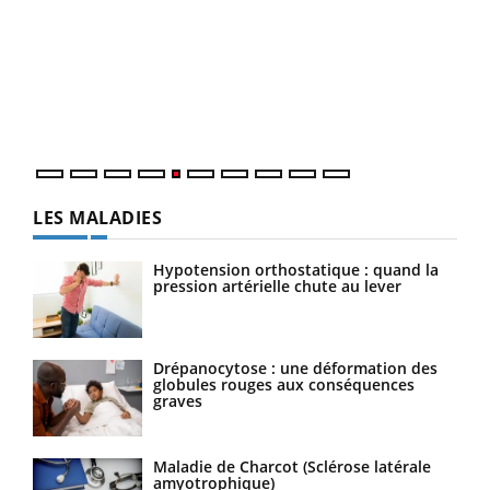
Un 
You
à l
Un é
mati
numé
LES MALADIES
Hypotension orthostatique : quand la
pression artérielle chute au lever
Drépanocytose : une déformation des
globules rouges aux conséquences
graves
Maladie de Charcot (Sclérose latérale
amyotrophique)