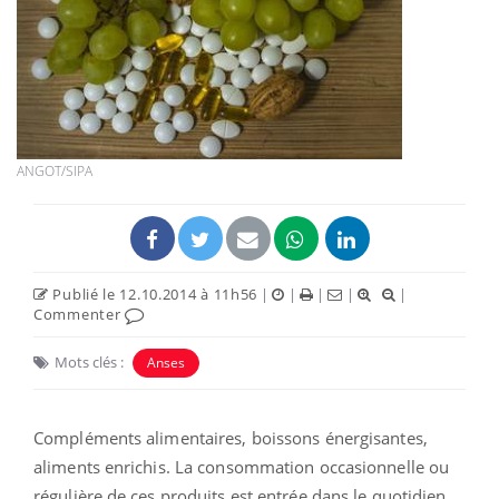
ANGOT/SIPA
Publié le 12.10.2014 à 11h56
|
|
|
|
|
Commenter
Mots clés :
Anses
Compléments alimentaires, boissons énergisantes,
aliments enrichis. La consommation occasionnelle ou
régulière de ces produits est entrée dans le quotidien