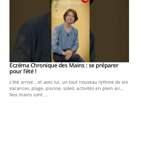
Eczéma Chronique des Mains : se préparer
Youtube
Youtube
pour l’été !
L'été arrive… et avec lui, un tout nouveau rythme de vie !
Vacances, plage, piscine, soleil, activités en plein air…
Nos mains sont ...
Dia
You
Le 
pers