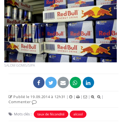
SALOM GOMIS/SIPA
Publié le 19.09.2014 à 12h31
|
|
|
|
|
Commenter
Mots clés :
taux de fécondité
alcool