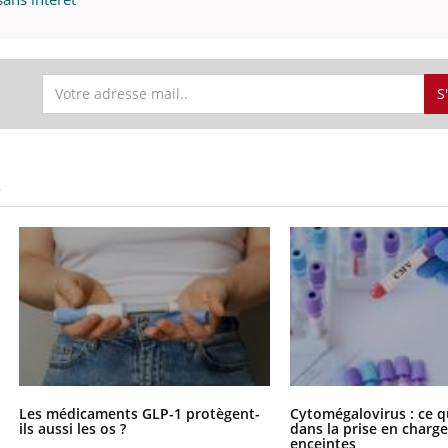
mutualiste innove en mat
s, mais ...
santé : l'utilisation d'un 
numérique » permet ...
S
S
Les médicaments GLP-1 protègent-
Cytomégalovirus : ce q
ils aussi les os ?
dans la prise en char
enceintes