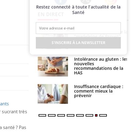
Restez connecté à toute l’actualité de la
Twitter
Facebook
Instagram
Santé
EN DIRECT
 gérer le
Cerveau : le mystère de la
 des enfants en
"madeleine de Proust"
s ?
enfin expliqué
S'INSCRIRE À LA NEWSLETTER
évention : ce que
Intolérance au gluten : les
s pourront
nouvelles
faire
recommandations de la
HAS
uel est ce
Insuffisance cardiaque :
ent autorisé aux
comment mieux la
is ?
prévenir
ants
 sucrant très
a santé ? Pas