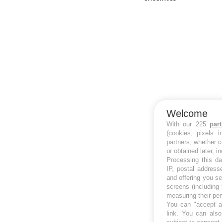
Welcome
With our 225
par
(cookies, pixels 
partners, whether c
or obtained later, i
Processing this da
IP, postal address
and offering you s
screens (including
measuring their pe
You can "accept al
link
. You can also 