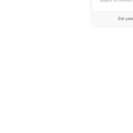
subject to consent
Set you
À PROPOS
NEWSLETT
Recevez toute
Données personnelles et cookies
infos santé