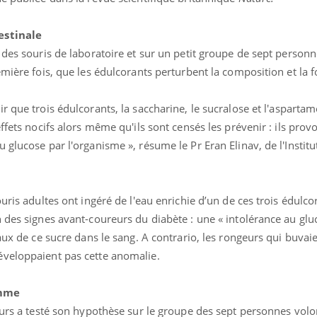
estinale
 des souris de laboratoire et sur un petit groupe de sept personn
emière fois, que les édulcorants perturbent la composition et la f
 que trois édulcorants, la saccharine, le sucralose et l'aspartam
ffets nocifs alors même qu'ils sont censés les prévenir : ils prov
 glucose par l'organisme », résume le Pr Eran Elinav, de l'Insti
.
uris adultes ont ingéré de l'eau enrichie d’un de ces trois édulco
 des signes avant-coureurs du diabète : une « intolérance au glu
aux de ce sucre dans le sang. A contrario, les rongeurs qui buvaie
éveloppaient pas cette anomalie.
omme
eurs a testé son hypothèse sur le groupe des sept personnes volo