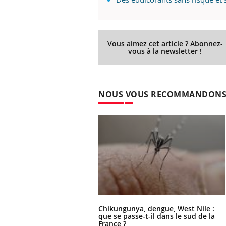
ez les soignants.
soleil, activités en plein air… Nos mains
défi
sont ...
Vous aimez cet article ? Abonnez-
vous à la newsletter !
NOUS VOUS RECOMMANDON
Chikungunya, dengue, West Nile :
que se passe-t-il dans le sud de la
France ?