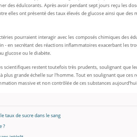
er des édulcorants. Après avoir pendant sept jours reçu les dos
ntre elles ont présenté des taux élevés de glucose ainsi que des 
actéries pourraient interagir avec les composés chimiques des édu
tin - en secrétant des réactions inflammatoires exacerbant les tr
au glucose ou le diabète.
s scientifiques restent toutefois très prudents, soulignant que le
à plus grande échelle sur l'homme. Tout en soulignant que ces ré
mmation massive et non contrôlée de ces substances aujourd'hui
Youtube
bète & Ramadan 2026
Un « jumeau numériq
tube
Youtube
 le taux de sucre dans le sang
faciliter l’accès à la 
Ramadan approche, et, pour de
Youtube
préventive
e ?
breuses personnes atteintes de
Un établissement lié à u
ète, c'est une période de questions, de
sans intérêt