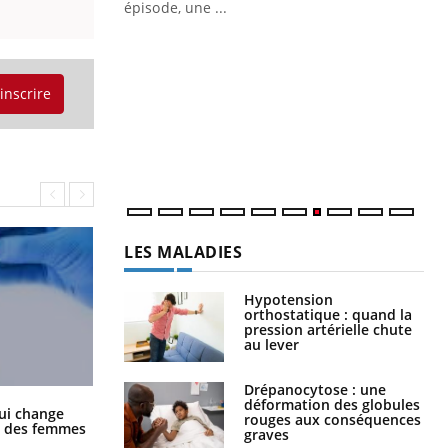
ière de bilan de
épisode, une ...
« jumeau
Qu
You
êtr
'inscrire
"Le
qua
Doc
dir
LES MALADIES
Hypotension
orthostatique : quand la
pression artérielle chute
au lever
Drépanocytose : une
déformation des globules
La sieste empêche-t-elle de dormir
ui change
rouges aux conséquences
la nuit ?
ge des femmes
graves