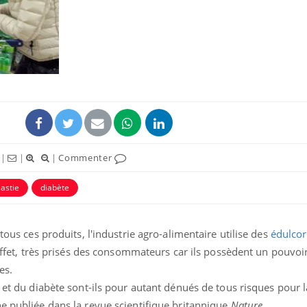
Mordue par un
Comment
barracuda, une petite fille
sommeil
secourue grâce à un
vacance
réflexe essentiel
Légionellose en Suisse :
Bilan pr
quelle est l’origine de la
les kiné
contamination ?
bientôt 
|
|
|
Commenter
astie
diabète
Allergies alimentaires :
TDAH : q
une nouvelle arme contre
traitem
les réactions sévères
États-Un
 tous ces produits, l'industrie agro-alimentaire utilise des
édulcor
effet, très prisés des consommateurs car ils possèdent un pouvoir
es.
é et du diabète sont-ils pour autant dénués de tous risques pour l
e publiée dans la revue scientifique britannique
Nature.