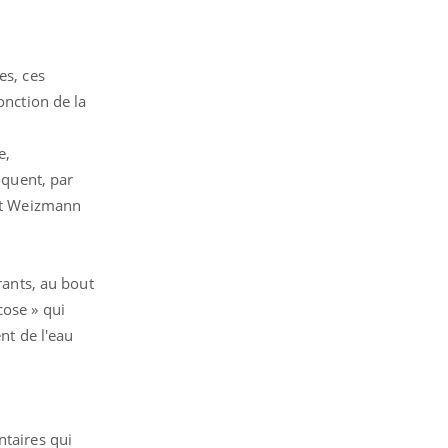
es, ces
onction de la
e,
oquent, par
tut Weizmann
rants, au bout
cose » qui
nt de l'eau
ntaires qui