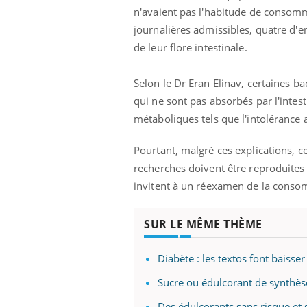
n'avaient pas l'habitude de consomm
journalières admissibles, quatre d'e
de leur flore intestinale.
Selon le Dr Eran Elinav, certaines b
qui ne sont pas absorbés par l'intes
métaboliques tels que l'intolérance 
Pourtant, malgré ces explications, ce
recherches doivent être reproduites 
invitent à un réexamen de la conso
SUR LE MÊME THÈME
ale : et si on
Eczéma Chronique des Mains : se
Dia
Youtube
You
Diabète : les textos font baisser
ube
Youtube
préparer pour l’été !
Le 
Sucre ou édulcorant de synthès
 diabète de type 2
L'été arrive… et avec lui, un tout nouveau
nom
ues chez les
rythme de vie ! Vacances, plage, piscine,
diab
Des édulcorants sans risque et 