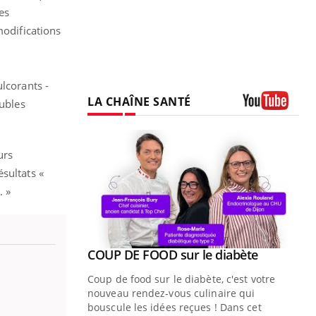
es
modifications
lcorants -
LA CHAÎNE SANTÉ
oubles
Youtube
urs
sultats «
. »
Youtube
ue » pour
COUP DE FOOD sur le diabète
Youtube
médecine
Coup de food sur le diabète, c'est votre
nouveau rendez-vous culinaire qui
n groupe
bouscule les idées reçues ! Dans cet