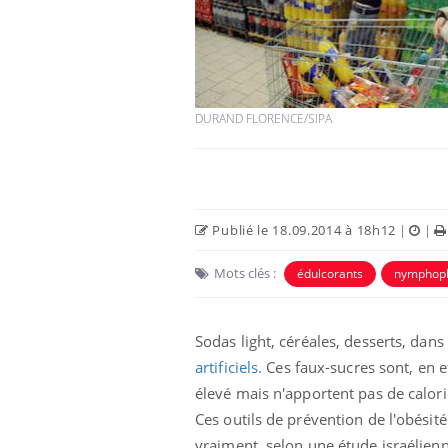
aleurs :
Grossesse et chaleur : ce
 le risque de
que dit la science
DURAND FLORENCE/SIPA
rimpe-t-il ?
 pourrait-il
Le smartphone nuit-il à
la propagation du
l'apprentissage de la
lecture ?
Publié le 18.09.2014 à 18h12
|
|
Mots clés :
édulcorants
nymphopl
i manger moins
Mordue par une tique en
ines pourrait
vacances, elle reste dans
nt être bénéfique
le coma pendant 42 jours
Sodas light, céréales, desserts, dans
artificiels
. Ces faux-sucres sont, en 
élevé mais n'apportent pas de calori
Ces outils de prévention de l'obésit
vraiment, selon une étude israélienn