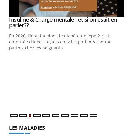
Youtube
Insuline & Charge mentale : et si on osait en
Youtube
Youtube
parler??
En 2026, l'insuline dans le diabète de type 2 reste
entourée d'idées reçues chez les patients comme
parfois chez les soignants.
Ecz
You
pour
L'ét
Vaca
Nos 
LES MALADIES