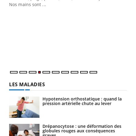
Nos mains sont ...
Dia
You
Le 
pers
ques
LES MALADIES
Hypotension orthostatique : quand la
pression artérielle chute au lever
Drépanocytose : une déformation des
globules rouges aux conséquences
graves