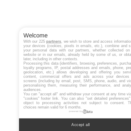
Welcome
With our 225
partners
, we wish to store and access informati
your devices (cookies, pixels in emails, etc.), combine and 
your personal data with our partners, whether collected on 
website or in our emails, already held by some of us, or obt
later, including in other contexts.
Processing this data (identifiers, browsing, preferences, purch
loyalty programs, IP, postal addresses and emails, phone, pr
geolocation, etc.) allows developing and offering you servi
content, commercial offers and ads across your devices
screens (including by email, post, SMS, phone, audio, and vi
personalising them, measuring their performance, and analy
audiences.
You can "accept all" and withdraw your consent at any time vi
"cookies" footer link
. You can also "set detailed preferences
object to processing activities not subject to consent. T
choices remain valid for 6 months.
powered by
Accept all