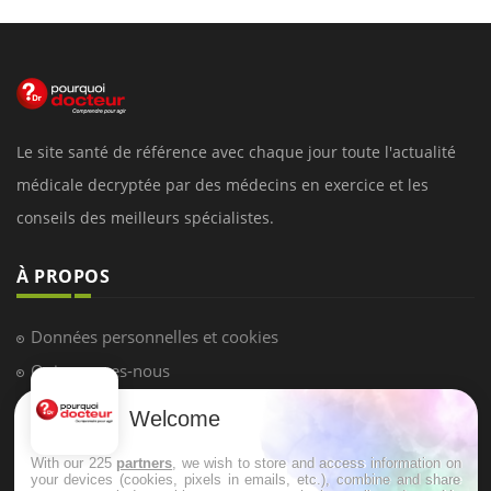
Le site santé de référence avec chaque jour toute l'actualité
médicale decryptée par des médecins en exercice et les
conseils des meilleurs spécialistes.
À PROPOS
Données personnelles et cookies
Qui sommes-nous
Conditions d'utilisation
Welcome
Plan du site
With our 225
partners
, we wish to store and access information on
Mentions Légales
your devices (cookies, pixels in emails, etc.), combine and share