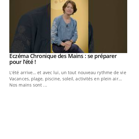
Eczéma Chronique des Mains : se préparer
Youtube
Youtube
pour l’été !
L'été arrive… et avec lui, un tout nouveau rythme de vie !
Vacances, plage, piscine, soleil, activités en plein air…
Nos mains sont ...
Dia
You
Le 
pers
ques