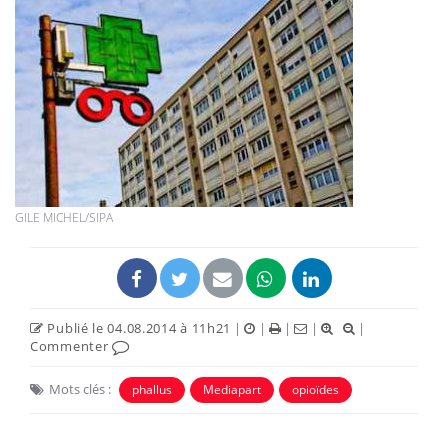
GILE MICHEL/SIPA
Publié le 04.08.2014 à 11h21
|
|
|
|
|
Commenter
Mots clés :
phallus
Mediapart
opioïdes