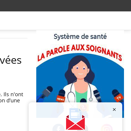
ivées
 Ils n'ont
ion d’une
Publicité