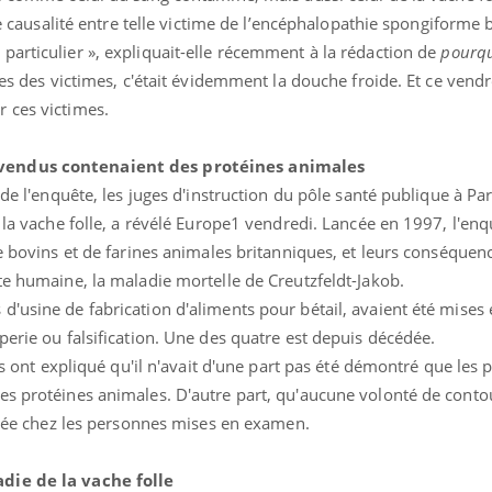
 de causalité entre telle victime de l’encéphalopathie spongiforme 
particulier », expliquait-elle récemment à la rédaction de
pourqu
les des victimes, c'était évidemment la douche froide. Et ce vendr
 ces victimes.
vendus contenaient des protéines animales
 de l'enquête, les juges d'instruction du pôle santé publique à Pa
ence en fer : comprendre pour
Insuline & Charge ment
tube
Youtube
e la vache folle, a révélé Europe1 vendredi. Lancée en 1997, l'en
Youtube
Yout
venir
osait en parler??
de bovins et de farines animales britanniques, et leurs conséquenc
gue, irritabilité, brouillard mental ou
En 2026, l'insuline dans l
te humaine, la maladie mortelle de Creutzfeldt-Jakob.
e alopécie… Les symptômes de la
reste entourée d'idées re
d'usine de fabrication d'aliments pour bétail, avaient été mise
nce en fer sont multiples ce qui la rend
patients comme parfois ch
perie ou falsification. Une des quatre est depuis décédée.
ges ont expliqué qu'il n'avait d'une part pas été démontré que les 
es protéines animales. D'autre part, qu'aucune volonté de conto
risée chez les personnes mises en examen.
die de la vache folle