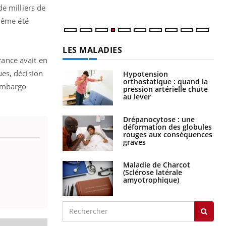
e milliers de
 même été
LES MALADIES
ance avait en
es, décision
Hypotension
orthostatique : quand la
 embargo
pression artérielle chute
au lever
Drépanocytose : une
déformation des globules
rouges aux conséquences
graves
Maladie de Charcot
(Sclérose latérale
amyotrophique)