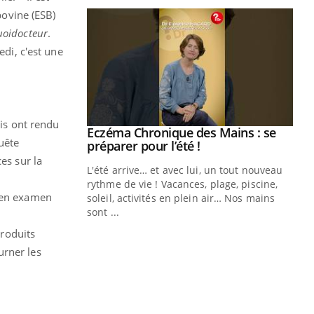
bovine (ESB)
oidocteur
.
edi, c'est une
ris ont rendu
ale : et si on
Eczéma Chronique des Mains : se
Youtube
quête
ube
Youtube
préparer pour l’été !
es sur la
e diabète de type 2
L'été arrive… et avec lui, un tout nouveau
çues chez les
rythme de vie ! Vacances, plage, piscine,
s en examen
ez les soignants.
soleil, activités en plein air… Nos mains
sont ...
Di
You
produits
Le 
urner les
nom
dia
défi