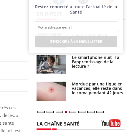
Restez connecté à toute l’actualité de la
Twitter
Facebook
Instagram
Santé
EN DIRECT
haleurs :
Grossesse et chaleur : ce
i le risque de
que dit la science
rimpe-t-il ?
S'INSCRIRE À LA NEWSLETTER
a pourrait-il
Le smartphone nuit-il à
la propagation du
l'apprentissage de la
lecture ?
i manger moins
Mordue par une tique en
éines pourrait
vacances, elle reste dans
ent être bénéfique
le coma pendant 42 jours
près ces
s décès. »
e santé
LA CHAÎNE SANTÉ
e. « Il est
Youtube