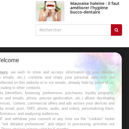
Mauvaise haleine : il faut
améliorer l’hygiène
bucco-dentaire
elcome
ER
tners
, we wish to store and access information on your devices
in emails, etc.), combine and share your personal data with our
s les semaines les meilleures
ollected on this website or in our emails, already held by some of us,
ncluding in other contexts.
ta (identifiers, browsing, preferences, purchases, loyalty programs,
es and emails, phone, precise geolocation, etc.) allows developing
ervices, content, commercial offers and ads across your devices and
 by email, post, SMS, phone, audio, and video), personalising them,
RE
rformance, and analysing audiences.
l" and withdraw your consent at any time via the "cookies" footer
"set detailed preferences" and object to processing activities not