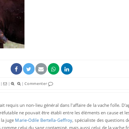
La sieste empêche-t-elle
Fortes c
de dormir la nuit ?
pourquo
noyade g
VIH : la fin du comprimé
Le Viagr
tous les jours se profile-t-
freiner 
elle enfin ?
cancer ?
Pourquoi votre ventre
Pourquo
|
|
|
Commenter
gâche-t-il les premiers
de prot
jours de vos vacances ?
finalem
ait requis un non-lieu général dans l'affaire de la vache folle. D'a
rréfutable ne pouvait être établi entre les éléments en cause et le
 la juge
Marie-Odile Bertella-Geffroy
, spécialiste des questions d
 comme celui du sang contaminé, mais aussi celui de la vache foll