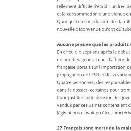
tellement difficile d’établir un lien
et la consommation d’une viande en 
Quoi qu'il en soit, du côté des famil
nouvelle déconvenue qu'ont dû subir
Aucune preuve que les produits 
En effet, dix-sept ans après le début
Eczéma Chronique des Mains :
Car
Youtube
You
un non-lieu général dans l'affaire d
Youtube
expliquer ma maladie
pré
française portait sur l'importation 
Il y a des sujets qui sont faciles à aborder...
Fati
propagation de l'ESB et de sa varian
d'autres non ! D'un côté, poser des
mêm
Quatre personnes, des responsables 
questions sur la maladie d'un proche c'est
care
montrer ...
...
dans le dossier, certaines pour trom
Pour justifier cette décision, les ju
vendus par ces usines contenaient d
législations n'avait pu être caracté
27 Français sont morts de la mala