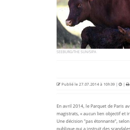
Chikungunya, dengue,
West Nile : que se passe-
t-il dans le sud de la
France ?
SEEBURG/THE SUN/SIPA
Les médicaments GLP-1
protègent-ils aussi les os
?
Cytomégalovirus : ce qui
Publié le 27.07.2014 à 10h39
|
|
change dans la prise en
charge des femmes
enceintes
En avril 2014, le Parquet de Paris av
magistrats, « aucun lien objectif et i
Une décision "pas étonnante", selon
publique qui a instruit des scandales