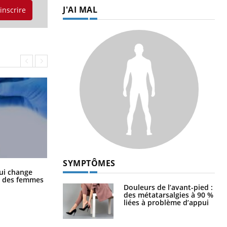
J'AI MAL
'inscrire
SYMPTÔMES
La sieste empêche-t-elle de dormir
ui change
la nuit ?
ge des femmes
Douleurs de l’avant-pied :
des métatarsalgies à 90 %
liées à problème d’appui