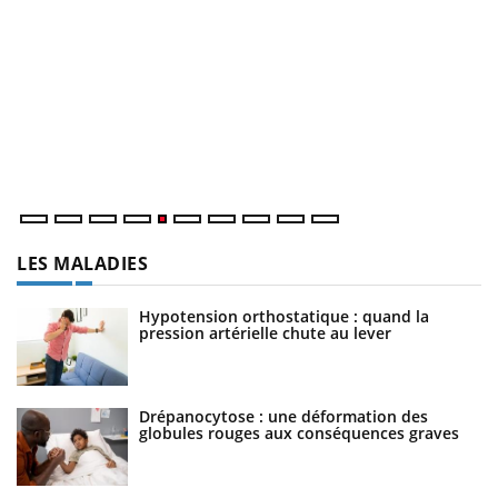
Un « jumeau numérique » pour faciliter l’accès à la
C
Youtube
Yo
Youtube
médecine préventive
Co
Un établissement lié à un groupe mutualiste innove en
cu
matière de bilan de santé : l'utilisation d'un « jumeau
un
numérique » permet ...
LES MALADIES
Hypotension orthostatique : quand la
pression artérielle chute au lever
Drépanocytose : une déformation des
globules rouges aux conséquences graves